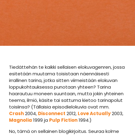
Tiedättehän te kaikki sellaisen elokuvagenren, jossa
esitetään muutama toisistaan näennäisesti
irrallinen tarina, jotka sitten viimeistään elokuvan
loppukohtauksessa punotaan yhteen? Tarina
haarautuu moneen suuntaan, mutta jokin yhteinen
teema, ilmiö, käsite tai sattuma kietoo tarinapolut
toisiinsa? (Tällaisia episodielokuvia ovat mm.
Crash
2004,
Disconnect
2012,
Love Actually
2003,
Magnolia
1999 ja
Pulp Fiction
1994.)
No, tämä on sellainen blogikirjoitus. Seuraa kolme