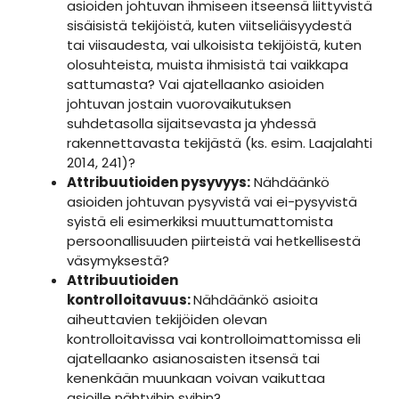
asioiden johtuvan ihmiseen itseensä liittyvistä
sisäisistä tekijöistä, kuten viitseliäisyydestä
tai viisaudesta, vai ulkoisista tekijöistä, kuten
olosuhteista, muista ihmisistä tai vaikkapa
sattumasta? Vai ajatellaanko asioiden
johtuvan jostain vuorovaikutuksen
suhdetasolla sijaitsevasta ja yhdessä
rakennettavasta tekijästä (ks. esim. Laajalahti
2014, 241)?
Attribuutioiden pysyvyys:
Nähdäänkö
asioiden johtuvan pysyvistä vai ei-pysyvistä
syistä eli esimerkiksi muuttumattomista
persoonallisuuden piirteistä vai hetkellisestä
väsymyksestä?
Attribuutioiden
kontrolloitavuus:
Nähdäänkö asioita
aiheuttavien tekijöiden olevan
kontrolloitavissa vai kontrolloimattomissa eli
ajatellaanko asianosaisten itsensä tai
kenenkään muunkaan voivan vaikuttaa
asioille nähtyihin syihin?