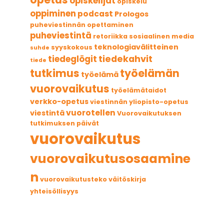
opiskelijat
opiskelu
oppiminen
podcast
Prologos
puheviestinnän opettaminen
puheviestintä
retoriikka
sosiaalinen media
teknologiavälitteinen
syyskokous
suhde
tiedekahvit
tiedeglögit
tiede
tutkimus
työelämän
työelämä
vuorovaikutus
työelämätaidot
verkko-opetus
viestinnän yliopisto-opetus
vuorotellen
viestintä
Vuorovaikutuksen
tutkimuksen päivät
vuorovaikutus
vuorovaikutusosaamine
n
vuorovaikutusteko
väitöskirja
yhteisöllisyys