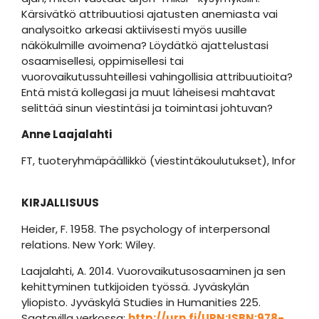
Kärsivätkö attribuutiosi ajatusten anemiasta vai
analysoitko arkeasi aktiivisesti myös uusille
näkökulmille avoimena? Löydätkö ajattelustasi
osaamisellesi, oppimisellesi tai
vuorovaikutussuhteillesi vahingollisia attribuutioita?
Entä mistä kollegasi ja muut läheisesi mahtavat
selittää sinun viestintäsi ja toimintasi johtuvan?
Anne Laajalahti
FT, tuoteryhmäpäällikkö (viestintäkoulutukset), Infor
KIRJALLISUUS
Heider, F. 1958. The psychology of interpersonal
relations. New York: Wiley.
Laajalahti, A. 2014. Vuorovaikutusosaaminen ja sen
kehittyminen tutkijoiden työssä. Jyväskylän
yliopisto. Jyväskylä Studies in Humanities 225.
Saatavilla verkossa:
http://urn.fi/URN:ISBN:978-