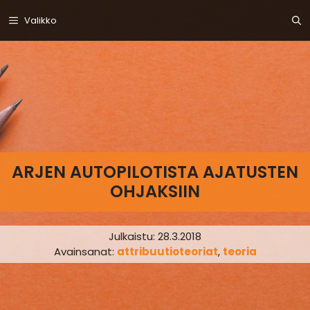
Siirry
Valikko
sisältöön
ARJEN AUTOPILOTISTA AJATUSTEN
OHJAKSIIN
Julkaistu:
28.3.2018
Avainsanat:
attribuutioteoriat
,
teoria