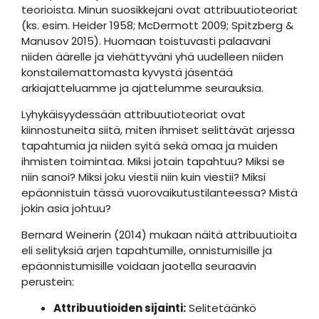
teorioista. Minun suosikkejani ovat attribuutioteoriat
(ks. esim. Heider 1958; McDermott 2009; Spitzberg &
Manusov 2015). Huomaan toistuvasti palaavani
niiden äärelle ja viehättyväni yhä uudelleen niiden
konstailemattomasta kyvystä jäsentää
arkiajatteluamme ja ajattelumme seurauksia.
Lyhykäisyydessään attribuutioteoriat ovat
kiinnostuneita siitä, miten ihmiset selittävät arjessa
tapahtumia ja niiden syitä sekä omaa ja muiden
ihmisten toimintaa. Miksi jotain tapahtuu? Miksi se
niin sanoi? Miksi joku viestii niin kuin viestii? Miksi
epäonnistuin tässä vuorovaikutustilanteessa? Mistä
jokin asia johtuu?
Bernard Weinerin (2014) mukaan näitä attribuutioita
eli selityksiä arjen tapahtumille, onnistumisille ja
epäonnistumisille voidaan jaotella seuraavin
perustein:
Attribuutioiden sijainti:
Selitetäänkö