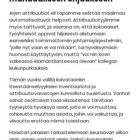
Arjen attribuutiot eli tapamme selittää maailmaa
automatisoituvat helposti. Attribuutiotyylimme
myös tarttuvat, ja vaarana on, että kokonaiset
työyhteisöt oppivat hiljaisesti alistumaan
esimerkiksi toimimattomiin johtamisjärjestelmiin,
”joille nyt vaan ei voi mitään”, tai hyväksymään
huonosti käyttäytyvän, mutta ”voi niin kovin
vaikeassa elämäntilanteessa olevan” kollegan
kiukunpurkauksia.
Tämän vuoksi välillä kaivataankin
itsestäänselvyyksien inventaariota ja
attribuutiovarastojen kunnollista tuuletusta. Vanhat
sanat osoittavat taas viisautensa: tarvitaan
tyyneyttä hyväksyä asiat, joita ei voi muuttaa,
rohkeutta muuttaa asioita, joihin voi vaikuttaa, ja
viisautta erottaa nämä toisistaan.
Haastan jokaisen tarkastelemaan seuraavan viikon
ajan, miten vastaat arjen ”miksi”-kysymyksiin.