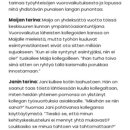
tarinaa työyhteisöjen vuorovaikutuksesta ja lopussa
niitä yhdistävän punaisen langan punontaa.
Maijan tarina:
Maija on yhdeksättä vuotta töissä
keskisuuren kunnan ympäristöasiantuntijana.
Vuorovaikutus läheisten kollegoiden kanssa on
Maijalle mieleistä, mutta työhön kuuluvat
esiintymistilanteet eivät ota sitten millään
sujuakseen. ”Kun ei ole syntynyt esiintyjäksi, niin ei
ole!” tuskailee Maija kollegoilleen. ”Ihan turha toivo
siinä sitten on ryhtyä tällä karismalla porukkaa
innostamaan.”
Janin tarina:
Jani kulkee kotiin laahustaen. Hän on
saanut taas töistä lähtiessään kuulla kollegaltaan,
miten heidän yhteinen pomonsa on ylistänyt
kollegan työsuorituksia asiakkaalle. ”Miksihän se niin
sanoi?” huomaa Jani pohtivansa kollegansa
käyttäytymistä. ”Tiesikö se, että minun
kehityskeskusteluni ei mennyt yhtä mukavasti?
Loukkasiko se minua tahtoen vai tahtomattaan?”