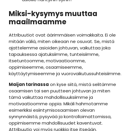
Miksi-kysymys muuttaa
maailmaamme
Attribuutiot ovat äärimmäisen voimakkaita. Ei ole
mitään väliä, miten oikeaan ne osuvat. Se, mistä
ajattelemme asioiden johtuvan, vaikuttaa joka
tapauksessa ajatuksiimme, tunteisiimme,
itsetuntoomme, motivaatioomme,
oppimiseemme, osaamiseemme,
käyttäytymiseemme ja vuorovaikutussuhteisiimme.
Maijan tarinassa
on kyse siitä, mistä selitämme
osaamisen tai sen puutteen johtuvan ja miten
tämä vaikuttaa mahdollisuuksiimme ja
motivaatioomme oppia. Mikäli hahmotamme
esimerkiksi esiintymisosaamisen olevan
synnynnäistä, pysyvää ja kontrolloimattomissa,
oppimisemme mahdollisuudet kaventuvat.
Attribuutio voi myös ruokkia itse itseään.