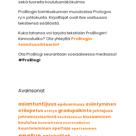
sekä tuoreita koulutusnäkökulmia.
ProBlogin toimituskunnan muodostaa Prologos
ry:n johtokunta. Kirjoittajat ovat itse vastuussa
tekstiensä sisällöistä.
Kuka tahansa voi tarjota tekstiään ProBlogiin!
Kiinnostuitko? Ota yhteyttä
ProBlogin
toimitussihteeriin
!
Ota ProBlogi seurantaan sosiaalisessa mediassa!
#ProBlogi
Avainsanat
asiantuntijuus
esiintyminen
epävarmuus
etäopetus
gradupalkinto
johtajuus
etätyö
johtamisviestintä
kiusaaminen
kevätkokous
koulutus
kunnioittava vuorovaikutus
kuunteleminen
opettaja
opettaminen
opetus