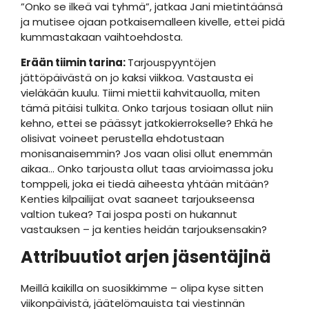
”Onko se ilkeä vai tyhmä”, jatkaa Jani mietintäänsä
ja mutisee ojaan potkaisemalleen kivelle, ettei pidä
kummastakaan vaihtoehdosta.
Erään tiimin tarina:
Tarjouspyyntöjen
jättöpäivästä on jo kaksi viikkoa. Vastausta ei
vieläkään kuulu. Tiimi miettii kahvitauolla, miten
tämä pitäisi tulkita. Onko tarjous tosiaan ollut niin
kehno, ettei se päässyt jatkokierrokselle? Ehkä he
olisivat voineet perustella ehdotustaan
monisanaisemmin? Jos vaan olisi ollut enemmän
aikaa… Onko tarjousta ollut taas arvioimassa joku
tomppeli, joka ei tiedä aiheesta yhtään mitään?
Kenties kilpailijat ovat saaneet tarjoukseensa
valtion tukea? Tai jospa posti on hukannut
vastauksen – ja kenties heidän tarjouksensakin?
Attribuutiot arjen jäsentäjinä
Meillä kaikilla on suosikkimme – olipa kyse sitten
viikonpäivistä, jäätelömauista tai viestinnän