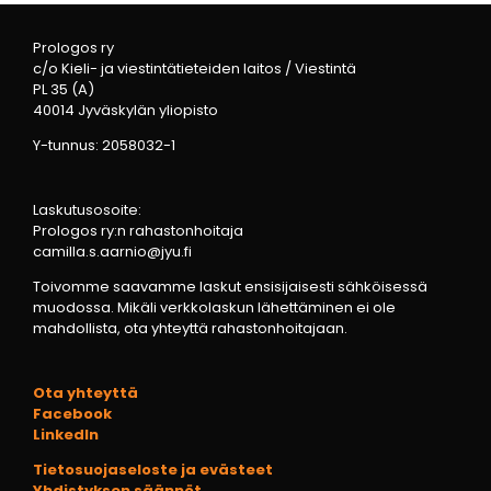
Prologos ry
c/o Kieli- ja viestintätieteiden laitos / Viestintä
PL 35 (A)
40014 Jyväskylän yliopisto
Y-tunnus: 2058032-1
Laskutusosoite:
Prologos ry:n rahastonhoitaja
camilla.s.aarnio@jyu.fi
Toivomme saavamme laskut ensisijaisesti sähköisessä
muodossa. Mikäli verkkolaskun lähettäminen ei ole
mahdollista, ota yhteyttä rahastonhoitajaan.
Ota yhteyttä
Facebook
LinkedIn
Tietosuojaseloste ja evästeet
Yhdistyksen säännöt