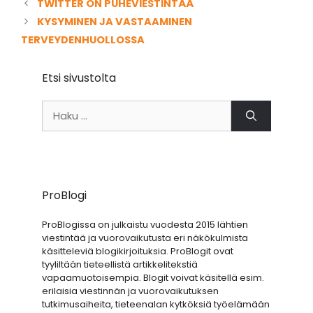
TWITTER ON PUHEVIESTINTÄÄ
KYSYMINEN JA VASTAAMINEN
TERVEYDENHUOLLOSSA
Etsi sivustolta
Haku:
ProBlogi
ProBlogissa on julkaistu vuodesta 2015 lähtien
viestintää ja vuorovaikutusta eri näkökulmista
käsitteleviä blogikirjoituksia. ProBlogit ovat
tyyliltään tieteellistä artikkelitekstiä
vapaamuotoisempia. Blogit voivat käsitellä esim.
erilaisia viestinnän ja vuorovaikutuksen
tutkimusaiheita, tieteenalan kytköksiä työelämään