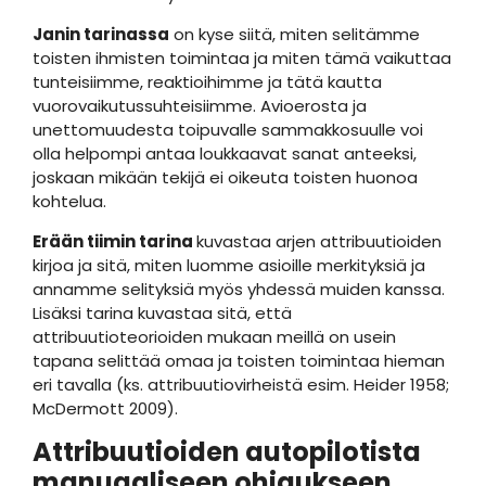
Janin tarinassa
on kyse siitä, miten selitämme
toisten ihmisten toimintaa ja miten tämä vaikuttaa
tunteisiimme, reaktioihimme ja tätä kautta
vuorovaikutussuhteisiimme. Avioerosta ja
unettomuudesta toipuvalle sammakkosuulle voi
olla helpompi antaa loukkaavat sanat anteeksi,
joskaan mikään tekijä ei oikeuta toisten huonoa
kohtelua.
Erään tiimin tarina
kuvastaa arjen attribuutioiden
kirjoa ja sitä, miten luomme asioille merkityksiä ja
annamme selityksiä myös yhdessä muiden kanssa.
Lisäksi tarina kuvastaa sitä, että
attribuutioteorioiden mukaan meillä on usein
tapana selittää omaa ja toisten toimintaa hieman
eri tavalla (ks. attribuutiovirheistä esim. Heider 1958;
McDermott 2009).
Attribuutioiden autopilotista
manuaaliseen ohjaukseen