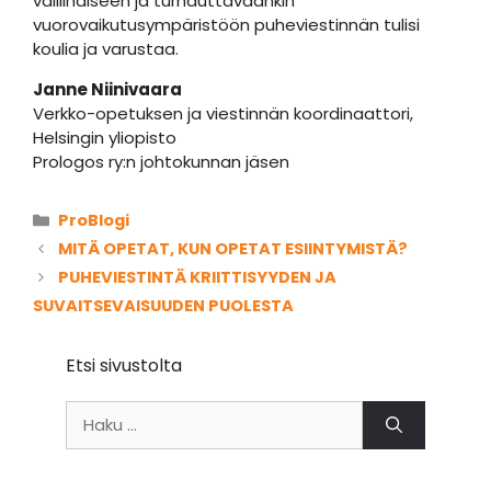
vaillinaiseen ja turhauttavaankin
vuorovaikutusympäristöön puheviestinnän tulisi
koulia ja varustaa.
Janne Niinivaara
Verkko-opetuksen ja viestinnän koordinaattori,
Helsingin yliopisto
Prologos ry:n johtokunnan jäsen
Kategoriat
ProBlogi
MITÄ OPETAT, KUN OPETAT ESIINTYMISTÄ?
PUHEVIESTINTÄ KRIITTISYYDEN JA
SUVAITSEVAISUUDEN PUOLESTA
Etsi sivustolta
Haku: