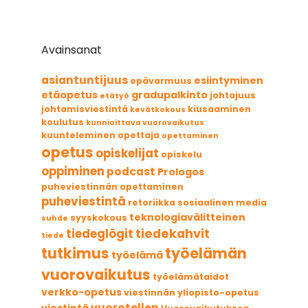
Avainsanat
asiantuntijuus
esiintyminen
epävarmuus
etäopetus
gradupalkinto
johtajuus
etätyö
johtamisviestintä
kiusaaminen
kevätkokous
koulutus
kunnioittava vuorovaikutus
kuunteleminen
opettaja
opettaminen
opetus
opiskelijat
opiskelu
oppiminen
podcast
Prologos
puheviestinnän opettaminen
puheviestintä
retoriikka
sosiaalinen media
teknologiavälitteinen
syyskokous
suhde
tiedekahvit
tiedeglögit
tiede
tutkimus
työelämän
työelämä
vuorovaikutus
työelämätaidot
verkko-opetus
viestinnän yliopisto-opetus
vuorotellen