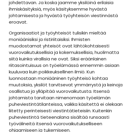
johdettavan. Ja koska jaamme yksilöinä erilaisia
ihmiskäsityksiä, myös käsityksemme hyvästä
johtamisesta ja hyvästä työyhteisön viestinnästä
eroavat.
Organisaatiot ja työyhteisöt tulisikin mieltää
moniäänisiksi ja ristiriitaisiksi. Ihmisten
muodostamat yhteisöt ovat lähtökohtaisesti
vuorovaikutuksellisia ja kokemuksellisia, huolimatta
siitä kuinka virallisia ne ovat. Siksi eräänlainen
riitasointuisuus on työelämässä ennemmin asiaan
kuuluvaa kuin poikkeuksellinen ilmiö. Kun
luonnostaan moniääninen työyhteisö kohtaa
muutoksia, yksilöt tarvitsevat ymmärrystä ja keinoja
osallistua ja ylläpitää vuorovaikutusta. Itsensä
johtamista tarvitaan nimenomaan työelämän
puheviestintätilanteissa, vaikka käsitettä ei olekaan
liitetty perinteisesti viestintätieteisiin. Kuitenkin
puheviestintä tieteenalana sisältää runsaasti
työvälineitä itsensä vuorovaikutukselliseen
ohjaamiseen ja tukemiseen.