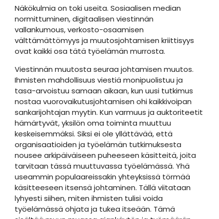
Näkökulmia on toki useita. Sosiaalisen median
normittuminen, digitaalisen viestinnän
vallankumous, verkosto-osaamisen
välttämättömyys ja muutosjohtamisen kriittisyys
ovat kaikki osa tätä työelämän murrosta.
Viestinnän muutosta seuraa johtamisen muutos.
Ihmisten mahdollisuus viestiä monipuolistuu ja
tasa-arvoistuu samaan aikaan, kun uusi tutkimus
nostaa vuorovaikutusjohtamisen ohi kaikkivoipan
sankarijohtajan myytin. Kun varmuus ja auktoriteetit
hämärtyvät, yksilön oma toiminta muuttuu
keskeisemmäksi. Siksi ei ole yllättävää, että
organisaatioiden ja työelämän tutkimuksesta
nousee arkipäiväiseen puheeseen käsitteitä, joita
tarvitaan tässä muuttuvassa työelämässä. Yhä
useammin populaareissakin yhteyksissä törmää
käsitteeseen itsensä johtaminen. Tällä viitataan
lyhyesti siihen, miten ihmisten tulisi voida
työelämässä ohjata ja tukea itseään. Tämä