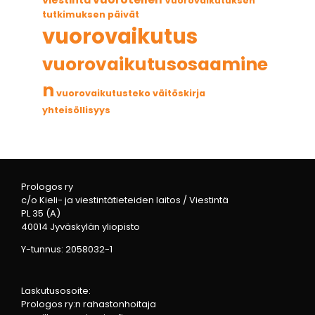
viestintä
Vuorovaikutuksen
tutkimuksen päivät
vuorovaikutus
vuorovaikutusosaamine
n
vuorovaikutusteko
väitöskirja
yhteisöllisyys
Prologos ry
c/o Kieli- ja viestintätieteiden laitos / Viestintä
PL 35 (A)
40014 Jyväskylän yliopisto
Y-tunnus: 2058032-1
Laskutusosoite:
Prologos ry:n rahastonhoitaja