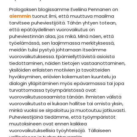
Prologoksen blogissamme Eveliina Pennanen on
aiemmin
tuonut ilmi, että muuttuva maailma
tarvitsee puheviestijöitä. Tähän yhtyen totean,
että epätäydellinen vuorovaikutus on
puheviestinnän alaa, jos mikä. Minä näen, että
työelämässä, sen laajimmassa merkityksessä,
meidän tulisi pystyä johtamaan itseämme
vuorovaikutuksessa. Epämiellyttävistä asioista
tiedottaminen, näiden tietojen vastaanottaminen,
yksilöiden erilaisten motiivien ja tavoitteiden
hyväksyminen, eriävien kokemusten kuuntelu ja
dialogin ylläpitäminen myös epävarmassa tai jopa
turvattomassa työympäristössä ovat
vuorovaikutusosaamista tänään. Ihmisten välistä
vuorovaikutusta ei kukaan hallitse tai omista yksin,
minkä vuoksi se sirpaloituu ja muotoutuu jatkuvasti.
Puheviestijöinä tiedämme, että työympäristöt
muutoksineen ovat ennen kaikkea
vuorovaikutuksellisia työyhteisöjä. Tällaiseen