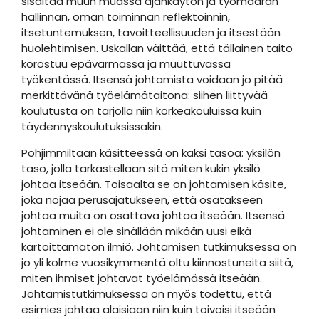
sisältää muun muassa ajankäytön ja työmäärän
hallinnan, oman toiminnan reflektoinnin,
itsetuntemuksen, tavoitteellisuuden ja itsestään
huolehtimisen. Uskallan väittää, että tällainen taito
korostuu epävarmassa ja muuttuvassa
työkentässä. Itsensä johtamista voidaan jo pitää
merkittävänä työelämätaitona: siihen liittyvää
koulutusta on tarjolla niin korkeakouluissa kuin
täydennyskoulutuksissakin.
Pohjimmiltaan käsitteessä on kaksi tasoa: yksilön
taso, jolla tarkastellaan sitä miten kukin yksilö
johtaa itseään. Toisaalta se on johtamisen käsite,
joka nojaa perusajatukseen, että osatakseen
johtaa muita on osattava johtaa itseään. Itsensä
johtaminen ei ole sinällään mikään uusi eikä
kartoittamaton ilmiö. Johtamisen tutkimuksessa on
jo yli kolme vuosikymmentä oltu kiinnostuneita siitä,
miten ihmiset johtavat työelämässä itseään.
Johtamistutkimuksessa on myös todettu, että
esimies johtaa alaisiaan niin kuin toivoisi itseään