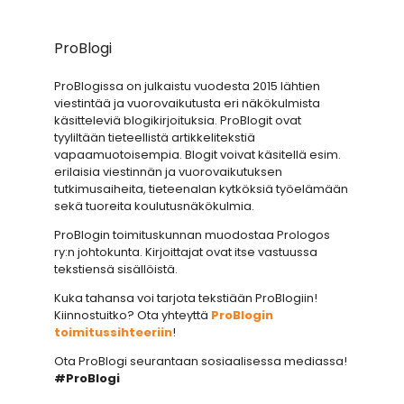
ProBlogi
ProBlogissa on julkaistu vuodesta 2015 lähtien
viestintää ja vuorovaikutusta eri näkökulmista
käsitteleviä blogikirjoituksia. ProBlogit ovat
tyyliltään tieteellistä artikkelitekstiä
vapaamuotoisempia. Blogit voivat käsitellä esim.
erilaisia viestinnän ja vuorovaikutuksen
tutkimusaiheita, tieteenalan kytköksiä työelämään
sekä tuoreita koulutusnäkökulmia.
ProBlogin toimituskunnan muodostaa Prologos
ry:n johtokunta. Kirjoittajat ovat itse vastuussa
tekstiensä sisällöistä.
Kuka tahansa voi tarjota tekstiään ProBlogiin!
Kiinnostuitko? Ota yhteyttä
ProBlogin
toimitussihteeriin
!
Ota ProBlogi seurantaan sosiaalisessa mediassa!
#ProBlogi