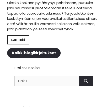
Oletko koskaan pysähtynyt pohtimaan, joutuuko
joku seurassasi piilottelemaan itselle luontevaa
tapaa olla vuorovaikutuksessa? Tai joudutko itse
keskittymään arjen vuorovaikutustilanteissa siihen,
että välität muille varmasti sellaisen vaikutelman,
jota pidetään yleisesti hyväksyttynä?…
Lue lisää
Kaikki blogikirjoitukset
Etsi sivustolta
Haku: