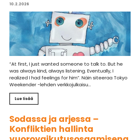
10.2.2026
“At first, I just wanted someone to talk to. But he
was always kind, always listening. Eventually, I
realized I had feelings for him”. Näin siteeraa Tokyo
Weekender -lehden verkkojulkaisu…
Lue lisää
Sodassa ja arjessa –
Konfliktien hallinta
vuorovaikutusosaamisena