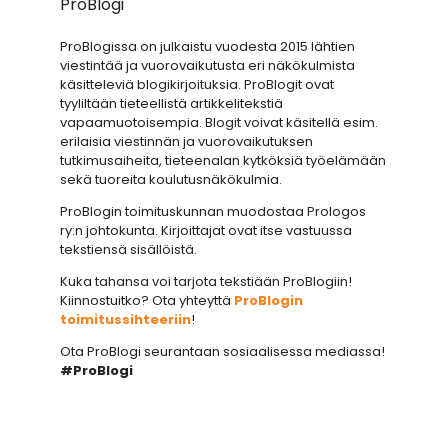
ProBlogi
ProBlogissa on julkaistu vuodesta 2015 lähtien
viestintää ja vuorovaikutusta eri näkökulmista
käsitteleviä blogikirjoituksia. ProBlogit ovat
tyyliltään tieteellistä artikkelitekstiä
vapaamuotoisempia. Blogit voivat käsitellä esim.
erilaisia viestinnän ja vuorovaikutuksen
tutkimusaiheita, tieteenalan kytköksiä työelämään
sekä tuoreita koulutusnäkökulmia.
ProBlogin toimituskunnan muodostaa Prologos
ry:n johtokunta. Kirjoittajat ovat itse vastuussa
tekstiensä sisällöistä.
Kuka tahansa voi tarjota tekstiään ProBlogiin!
Kiinnostuitko? Ota yhteyttä
ProBlogin
toimitussihteeriin
!
Ota ProBlogi seurantaan sosiaalisessa mediassa!
#ProBlogi