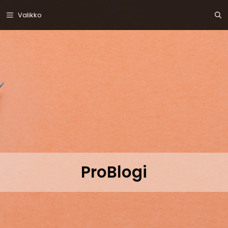
Siirry
Valikko
sisältöön
ProBlogi