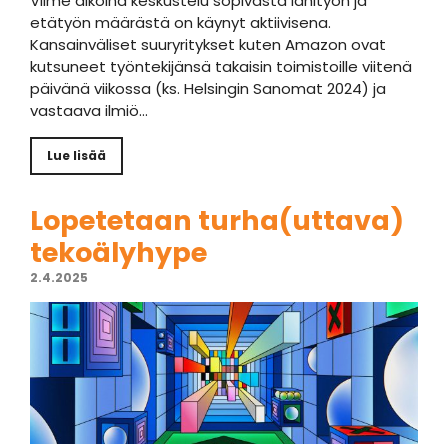
Viime aikoina keskustelu sopivasta lähityön ja
etätyön määrästä on käynyt aktiivisena.
Kansainväliset suuryritykset kuten Amazon ovat
kutsuneet työntekijänsä takaisin toimistoille viitenä
päivänä viikossa (ks. Helsingin Sanomat 2024) ja
vastaava ilmiö…
Lue lisää
Lopetetaan turha(uttava)
tekoälyhype
2.4.2025