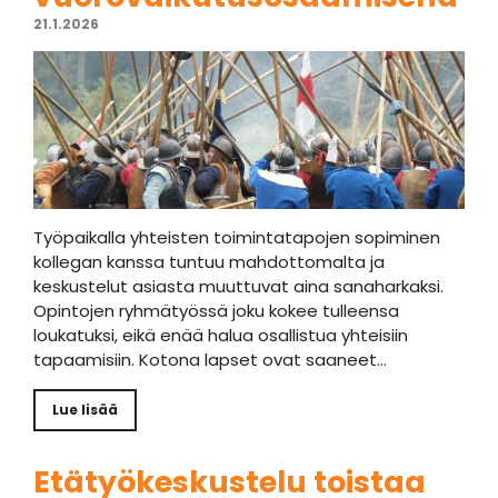
21.1.2026
Työpaikalla yhteisten toimintatapojen sopiminen
kollegan kanssa tuntuu mahdottomalta ja
keskustelut asiasta muuttuvat aina sanaharkaksi.
Opintojen ryhmätyössä joku kokee tulleensa
loukatuksi, eikä enää halua osallistua yhteisiin
tapaamisiin. Kotona lapset ovat saaneet…
Lue lisää
Etätyökeskustelu toistaa