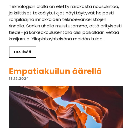
Teknologian alalla on eletty railakasta nousukiitoa,
ja kriittiset tekoälytutkijat näyttäytyvät helposti
ilonpilaajina innokkaiden teknoevankelistojen
rinnalla. Senkin uhalla muistutamme, että erityisesti
tiede- ja korkeakoulukentällä olisi paikallaan vetää
käsijarrua. Yliopistoyhteisönä meidän tulee…
Lue lisää
Empatiakuilun äärellä
18.12.2024