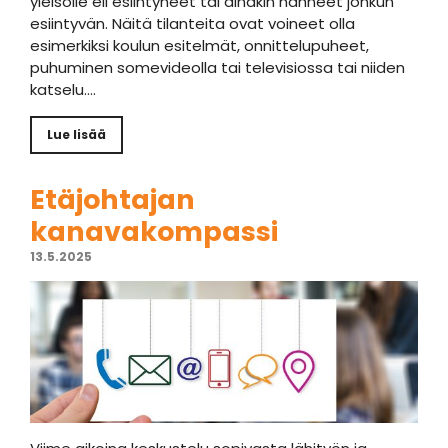
yleisölle eli esiintyneet tai ainakin nähneet jonkun
esiintyvän. Näitä tilanteita ovat voineet olla
esimerkiksi koulun esitelmät, onnittelupuheet,
puhuminen somevideolla tai televisiossa tai niiden
katselu….
Lue lisää
Etäjohtajan
kanavakompassi
13.5.2025