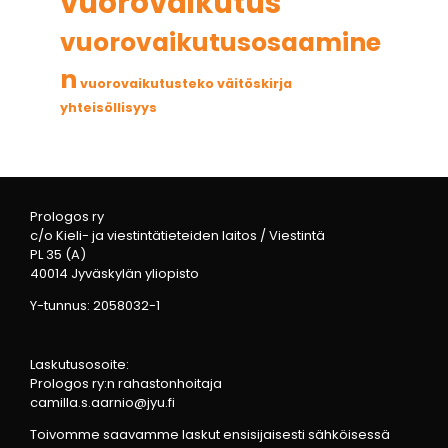
vuorovaikutus
vuorovaikutusosaamine
n
vuorovaikutusteko
väitöskirja
yhteisöllisyys
Prologos ry
c/o Kieli- ja viestintätieteiden laitos / Viestintä
PL 35 (A)
40014 Jyväskylän yliopisto
Y-tunnus: 2058032-1
Laskutusosoite:
Prologos ry:n rahastonhoitaja
camilla.s.aarnio@jyu.fi
Toivomme saavamme laskut ensisijaisesti sähköisessä