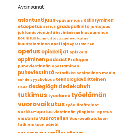
Avainsanat
asiantuntijuus
esiintyminen
epävarmuus
etäopetus
gradupalkinto
johtajuus
etätyö
johtamisviestintä
kiusaaminen
kevätkokous
koulutus
kunnioittava vuorovaikutus
kuunteleminen
opettaja
opettaminen
opetus
opiskelijat
opiskelu
oppiminen
podcast
Prologos
puheviestinnän opettaminen
puheviestintä
retoriikka
sosiaalinen media
teknologiavälitteinen
syyskokous
suhde
tiedekahvit
tiedeglögit
tiede
tutkimus
työelämän
työelämä
vuorovaikutus
työelämätaidot
verkko-opetus
viestinnän yliopisto-opetus
vuorotellen
viestintä
Vuorovaikutuksen
tutkimuksen päivät