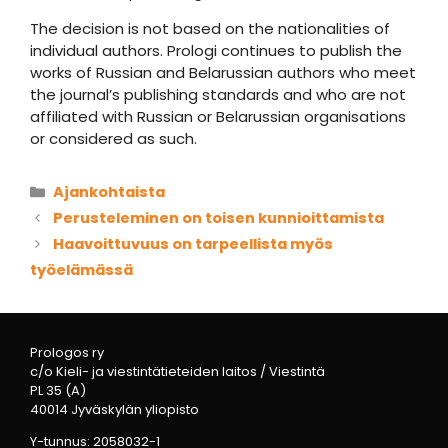
The decision is not based on the nationalities of
individual authors. Prologi continues to publish the
works of Russian and Belarussian authors who meet
the journal’s publishing standards and who are not
affiliated with Russian or Belarussian organisations
or considered as such.
Kategoriat
Ajankohtaista
Perusteleminen on toisen kunnioittamista
Haavoittuvuus on tarpeellista myös
työelämässä
Prologos ry
c/o Kieli- ja viestintätieteiden laitos / Viestintä
PL 35 (A)
40014 Jyväskylän yliopisto
Y-tunnus: 2058032-1