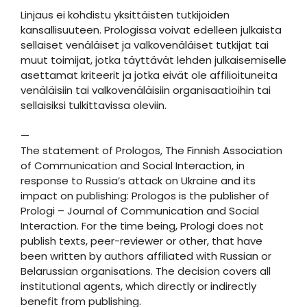
Linjaus ei kohdistu yksittäisten tutkijoiden
kansallisuuteen. Prologissa voivat edelleen julkaista
sellaiset venäläiset ja valkovenäläiset tutkijat tai
muut toimijat, jotka täyttävät lehden julkaisemiselle
asettamat kriteerit ja jotka eivät ole affilioituneita
venäläisiin tai valkovenäläisiin organisaatioihin tai
sellaisiksi tulkittavissa oleviin.
—
The statement of Prologos, The Finnish Association
of Communication and Social Interaction, in
response to Russia’s attack on Ukraine and its
impact on publishing: Prologos is the publisher of
Prologi – Journal of Communication and Social
Interaction. For the time being, Prologi does not
publish texts, peer-reviewer or other, that have
been written by authors affiliated with Russian or
Belarussian organisations. The decision covers all
institutional agents, which directly or indirectly
benefit from publishing.