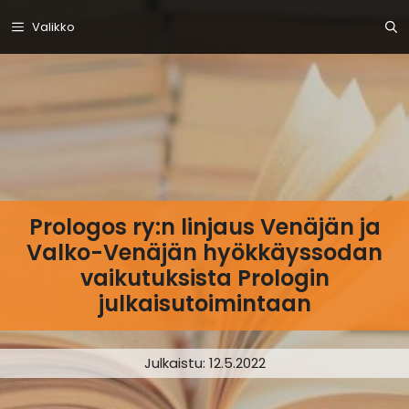
Siirry
Valikko
sisältöön
Prologos ry:n linjaus Venäjän ja
Valko-Venäjän hyökkäyssodan
vaikutuksista Prologin
julkaisutoimintaan
Julkaistu:
12.5.2022