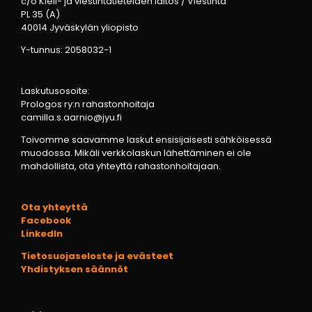
c/o Kieli- ja viestintätieteiden laitos / Viestintä
PL 35 (A)
40014 Jyväskylän yliopisto
Y-tunnus: 2058032-1
Laskutusosoite:
Prologos ry:n rahastonhoitaja
camilla.s.aarnio@jyu.fi
Toivomme saavamme laskut ensisijaisesti sähköisessä
muodossa. Mikäli verkkolaskun lähettäminen ei ole
mahdollista, ota yhteyttä rahastonhoitajaan.
Ota yhteyttä
Facebook
LinkedIn
Tietosuojaseloste ja evästeet
Yhdistyksen säännöt