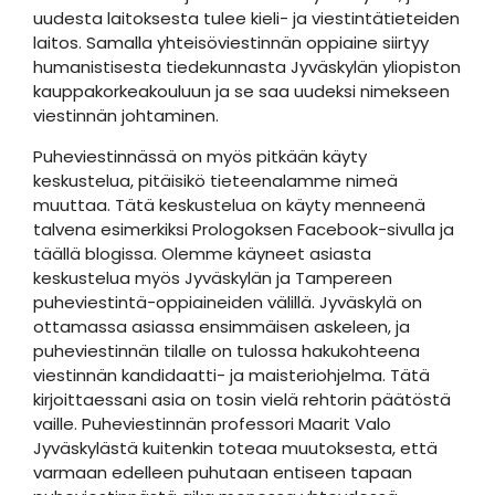
uudesta laitoksesta tulee kieli- ja viestintätieteiden
laitos. Samalla yhteisöviestinnän oppiaine siirtyy
humanistisesta tiedekunnasta Jyväskylän yliopiston
kauppakorkeakouluun ja se saa uudeksi nimekseen
viestinnän johtaminen.
Puheviestinnässä on myös pitkään käyty
keskustelua, pitäisikö tieteenalamme nimeä
muuttaa. Tätä keskustelua on käyty menneenä
talvena esimerkiksi Prologoksen Facebook-sivulla ja
täällä blogissa. Olemme käyneet asiasta
keskustelua myös Jyväskylän ja Tampereen
puheviestintä-oppiaineiden välillä. Jyväskylä on
ottamassa asiassa ensimmäisen askeleen, ja
puheviestinnän tilalle on tulossa hakukohteena
viestinnän kandidaatti- ja maisteriohjelma. Tätä
kirjoittaessani asia on tosin vielä rehtorin päätöstä
vaille. Puheviestinnän professori Maarit Valo
Jyväskylästä kuitenkin toteaa muutoksesta, että
varmaan edelleen puhutaan entiseen tapaan