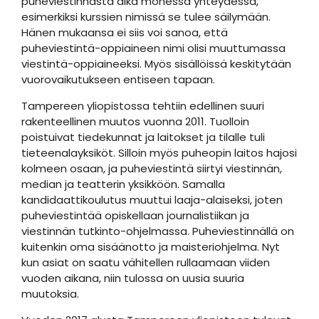
puheviestinnästä aika monessa yhteydessä,
esimerkiksi kurssien nimissä se tulee säilymään.
Hänen mukaansa ei siis voi sanoa, että
puheviestintä-oppiaineen nimi olisi muuttumassa
viestintä-oppiaineeksi. Myös sisällöissä keskitytään
vuorovaikutukseen entiseen tapaan.
Tampereen yliopistossa tehtiin edellinen suuri
rakenteellinen muutos vuonna 2011. Tuolloin
poistuivat tiedekunnat ja laitokset ja tilalle tuli
tieteenalayksiköt. Silloin myös puheopin laitos hajosi
kolmeen osaan, ja puheviestintä siirtyi viestinnän,
median ja teatterin yksikköön. Samalla
kandidaattikoulutus muuttui laaja-alaiseksi, joten
puheviestintää opiskellaan journalistiikan ja
viestinnän tutkinto-ohjelmassa. Puheviestinnällä on
kuitenkin oma sisäänotto ja maisteriohjelma. Nyt
kun asiat on saatu vähitellen rullaamaan viiden
vuoden aikana, niin tulossa on uusia suuria
muutoksia.