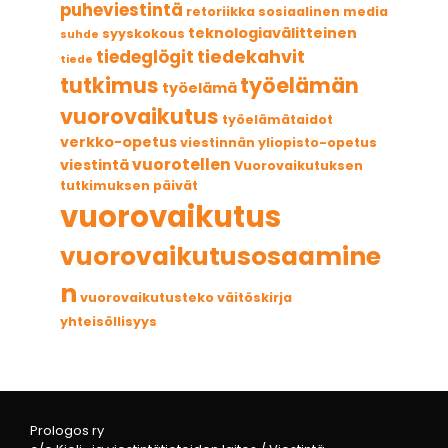
puheviestintä
retoriikka
sosiaalinen media
teknologiavälitteinen
syyskokous
suhde
tiedekahvit
tiedeglögit
tiede
tutkimus
työelämän
työelämä
vuorovaikutus
työelämätaidot
verkko-opetus
viestinnän yliopisto-opetus
vuorotellen
viestintä
Vuorovaikutuksen
tutkimuksen päivät
vuorovaikutus
vuorovaikutusosaamine
n
vuorovaikutusteko
väitöskirja
yhteisöllisyys
Prologos ry