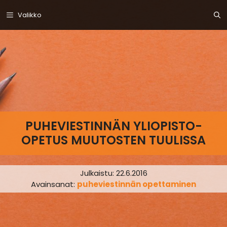
Siirry
Valikko
sisältöön
PUHEVIESTINNÄN YLIOPISTO-
OPETUS MUUTOSTEN TUULISSA
Julkaistu:
22.6.2016
Avainsanat:
puheviestinnän opettaminen