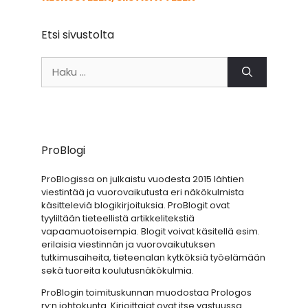
Etsi sivustolta
Haku:
ProBlogi
ProBlogissa on julkaistu vuodesta 2015 lähtien
viestintää ja vuorovaikutusta eri näkökulmista
käsitteleviä blogikirjoituksia. ProBlogit ovat
tyyliltään tieteellistä artikkelitekstiä
vapaamuotoisempia. Blogit voivat käsitellä esim.
erilaisia viestinnän ja vuorovaikutuksen
tutkimusaiheita, tieteenalan kytköksiä työelämään
sekä tuoreita koulutusnäkökulmia.
ProBlogin toimituskunnan muodostaa Prologos
ry:n johtokunta. Kirjoittajat ovat itse vastuussa