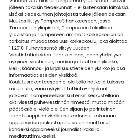
Vuoden 2017 alusta Tampereen yliopistoon tulevat
jälleen takaisin tiedekunnat – ei kuitenkaan laitoksia.
Lisäksi tiedekunnan johtajasta tulee jälleen dekaani.
Muutos liittyy Tampere3 hankkeeseen, jossa
Tampereen yliopiston, Tampereen teknillisen
yliopiston ja Tampereen ammattikorkeakoulun on
tarkoitus muodostaa uusi korkeakoulu, joka aloittaa
1.1.2018. Puheviestintä siirtyy uuteen
Viestintätieteiden tiedekuntaan, johon yhdistyvät
nykyinen viestinnän, median ja teatterin yksikkö,
kieli-, käännös- ja kirjallisuustieteiden yksikkö ja osa
informaatiotieteiden yksikköä.
Koulutusrakenteeseen ei ole tällä hetkellä tulossa
muutosta, vaan nykyiset tutkinto-ohjelmat
jatkavat. Tampereellakin kuitenkin keskustellaan
aktiivisesti puheviestinnän nimestä, mutta mitään
päätöksiä ei vielä ole. Sen sijaan jo perinteinen
tiedotusoppi on virallisesti kadonnut kokonaan
oppiaineiden joukosta, sillä se on muuttunut
kahdeksi oppiaineeksi: journalistiikaksi ja
mediatutkimukseksi.