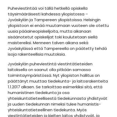
Puheviestintää voi tällä hetkellä opiskella
täysimääräisesti kahdessa yliopistossa –
Jyväskylän ja Tampereen yliopistoissa. Helsingin
yliopistoon ei enää muutamaan vuoteen ole otettu
uusia pääaineopiskelijoita, mutta aikanaan
sisäänotetut opiskelijat toki koulutetaan siellä
maistereiksi. Menneen talven aikana sekä
Jyväskylässä että Tampereella on päätetty tehdä
isoja rakenteellisia muutoksia.
Jyväskylän puheviestintä viestintätieteiden
laitoksella on saanut olla pitkään samassa
toimintaympäristössä. Nyt yliopiston hallitus on
päättänyt muuttaa tiedekunta- ja laitosrakenteita
1.1.2017 alkaen. Se tarkoittaa esimerkiksi sitä, että
humanistinen tiedekunta ja osa
yhteiskuntatieteellisestä tiedekunnasta yhdistyvät
ja uuden tiedekunnan nimeksi tulee humanistis-
yhteiskuntatieteellinen tiedekunta. Myös
viestintätieteiden ja kielten laitos yhdistyvät, ja