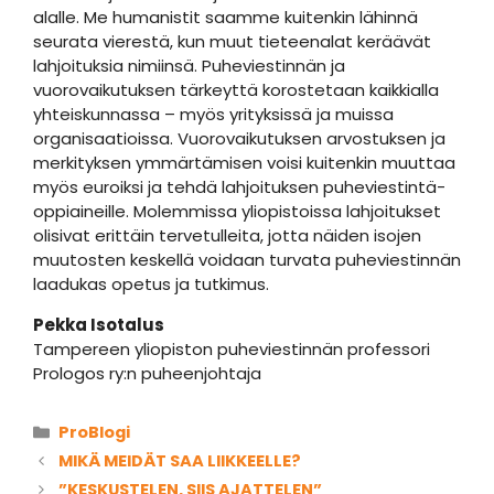
alalle. Me humanistit saamme kuitenkin lähinnä
seurata vierestä, kun muut tieteenalat keräävät
lahjoituksia nimiinsä. Puheviestinnän ja
vuorovaikutuksen tärkeyttä korostetaan kaikkialla
yhteiskunnassa – myös yrityksissä ja muissa
organisaatioissa. Vuorovaikutuksen arvostuksen ja
merkityksen ymmärtämisen voisi kuitenkin muuttaa
myös euroiksi ja tehdä lahjoituksen puheviestintä-
oppiaineille. Molemmissa yliopistoissa lahjoitukset
olisivat erittäin tervetulleita, jotta näiden isojen
muutosten keskellä voidaan turvata puheviestinnän
laadukas opetus ja tutkimus.
Pekka Isotalus
Tampereen yliopiston puheviestinnän professori
Prologos ry:n puheenjohtaja
Kategoriat
ProBlogi
MIKÄ MEIDÄT SAA LIIKKEELLE?
”KESKUSTELEN, SIIS AJATTELEN”