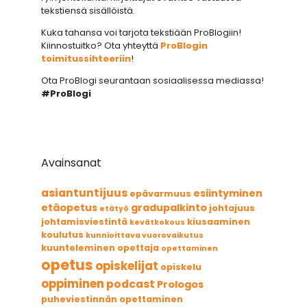
tekstiensä sisällöistä.
Kuka tahansa voi tarjota tekstiään ProBlogiin!
Kiinnostuitko? Ota yhteyttä
ProBlogin
toimitussihteeriin
!
Ota ProBlogi seurantaan sosiaalisessa mediassa!
#ProBlogi
Avainsanat
asiantuntijuus
esiintyminen
epävarmuus
etäopetus
gradupalkinto
johtajuus
etätyö
johtamisviestintä
kiusaaminen
kevätkokous
koulutus
kunnioittava vuorovaikutus
kuunteleminen
opettaja
opettaminen
opetus
opiskelijat
opiskelu
oppiminen
podcast
Prologos
puheviestinnän opettaminen