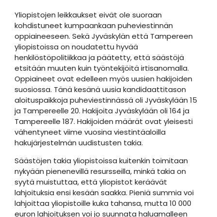
Yliopistojen leikkaukset eivät ole suoraan
kohdistuneet kumpaankaan puheviestinnän
oppiaineeseen. Sekä Jyväskylän että Tampereen
yliopistoissa on noudatettu hyvää
henkilöstöpolitiikkaa ja päätetty, että säästöjä
etsitään muuten kuin työntekijöitä irtisanomalla.
Oppiaineet ovat edelleen myös uusien hakijoiden
suosiossa. Tänä kesänä uusia kandidaattitason
aloituspaikkoja puheviestinnässä oli Jyväskylään 15
ja Tampereelle 20. Hakijoita Jyväskylään oli 164 ja
Tampereelle 187. Hakijoiden määrät ovat yleisesti
vähentyneet viime vuosina viestintäaloilla
hakujärjestelmän uudistusten takia.
Säästöjen takia yliopistoissa kuitenkin toimitaan
nykyään pienenevillä resursseilla, minkä takia on
syytä muistuttaa, että yliopistot keräävät
lahjoituksia ensi kesään saakka. Pieniä summia voi
lahjoittaa yliopistoille kuka tahansa, mutta 10 000
euron lahjoituksen voi jo suunnata haluamalleen