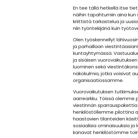
En tee tällä hetkellä itse tie
näihin tapahtumiin aina kun 
kriittistä tarkastelua ja uus
niin työntekijänä kuin työtov
Olen työskennellyt lähivuosi
ja parhaillaan viestintäasian
kuntayhtymässä. Vastuualuee
ja sisäisen vuorovaikutuksen
luominen sekä viestintäkonsul
näkökulmia, jotka voisivat a
organisaatiossamme.
Vuorovaikutuksen tutkimukse
aarrearkku. Töissä olemme p
viestinnän sparrauspakettia
henkilöstöllemme pilottina a
haastavien tilanteiden käsi
sosiaalisia ominaisuuksia ja
kanavat henkilöstömme toim