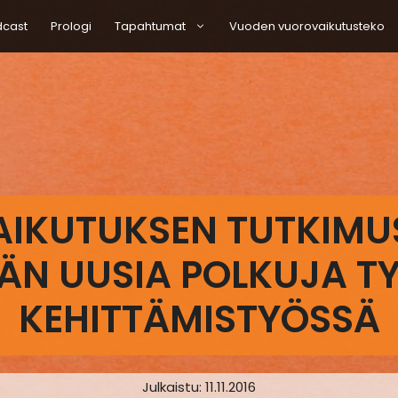
dcast
Prologi
Tapahtumat
Vuoden vuorovaikutusteko
IKUTUKSEN TUTKIMU
ÄN UUSIA POLKUJA T
KEHITTÄMISTYÖSSÄ
Julkaistu:
11.11.2016