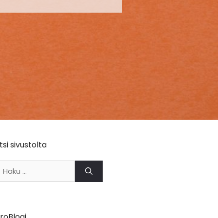
tsi sivustolta
aku:
roBlogi