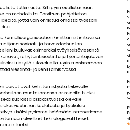
teellistä tutkimusta. Silti pyrin osallistumaan
P
se on mahdollista. Tarvitsen pohjatietoa,
2
ia ideoita, jotta voin onnistua omassa työssäni
v
erina.
k
P
na kunnallisorganisaation kehittämistehtävissä
a
tuntijana sosiaali- ja terveydenhuollon
v
lleni kuuluvat esimerkiksi työyhteisöviestintä
v
v
 kanavat, rekrytointiviestintä ja työnantajakuvan
t
tointi tietyillä tulosalueilla. Pyrin tunnistamaan
k
uttaa viestintä- ja kehittämistyössä
t
P
n päivät ovat kehittämistyötä tekevälle
m
arhaillaan muotoilemassa esimiehille tueksi
j
v
 sekä suorassa asiakastyössä olevalle
siakasviestinnän koulutusta ja työkaluja
K
ttelyyn. Lisäksi pyrimme lisäämään intranetimme
P
 löytämään oleelliset teknologiavälitteiset
y
t
innan tueksi.