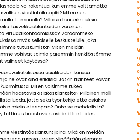
s
en läsnäolo voi rakentua, kun emme välttämättä
s
vallinen viestintäilmapiiri? Miten sen
t
malla toiminnalla? Millaisia tunneilmauksia
t
Voiko kasvokkaistilanteiden veroinen
ista virtuaalikohtaamisissa? Varaammeko
uksissa myös sellaiselle keskustelulle, joka
oisiimme tutustumista? Miten meidän
vamme voisivat toimia paremmin henkilöstömme
t
at välineet käytössä?
o
o
uorovaikutuksessa asiakkaiden kanssa
v
n ja ne ovat aina erilaisia. Jotkin tilanteet voivat
V
ä kuormitusta. Miten voisimme tukea
t
ään haastavia asiakastilanteita? Millainen malli
ollista luoda, jotta sekä työntekijä että asiakas
väisin mielin eteenpäin? Onko se mahdollista?
ty tutkimus haastavien asiointitilanteiden
mme viestintäasiantuntijoina. Mikä on meidän
v
senteon tuessa? Miten ylipäätään olemme
y