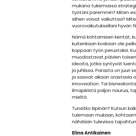
mukana tukemassa strategia
työtäni paremmin? Miten esi
siihen voivat vaikuttaa? Mit
vuorovaikutuksellani hyvän f
Nämä kohtamisen kentät, ku
kuitenkaan koskaan ole pel
koppaan työn perustaksi. Ku
muodostavat päivien toisen f
ideoita, jotka syntyvät luen
ja juhlissa. Parasta on juuri 
ja saavat aikaan orastavia o
innovaation. Tai bisneskonta
ilmapiiristä paljon naurua, 
mieltä.
Tunsitko kipinän? Kutsun kai
tulemaan mukaan, kohtaamaa
nähdään tulevissa tapahtum
Elina Antikainen