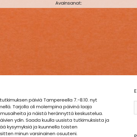
Avainsanat:
E
utkimuksen päiviä Tampereella 7.-8.10. nyt
H
ellä. Tarjolla oli molempina päivinä laaja
kimusaiheita ja näistä herännyttä keskustelua.
ivien ydin. Saada kuulla uusista tutkimuksista ja
tää kysymyksiä ja kuunnella toisten
sitten minun varsinainen osuuteni.
P