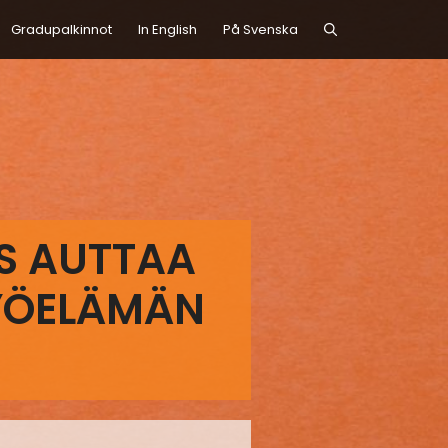
Gradupalkinnot
In English
På Svenska
S AUTTAA
YÖELÄMÄN