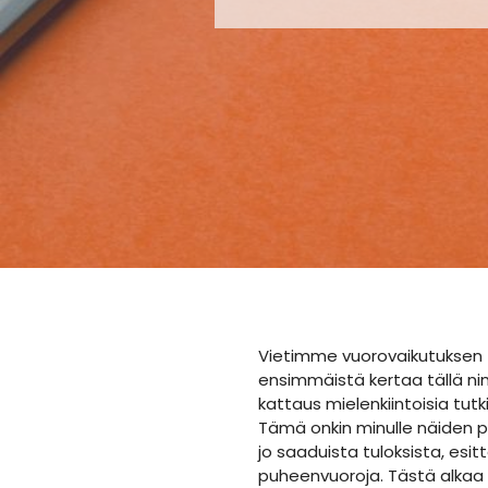
Vietimme vuorovaikutuksen t
ensimmäistä kertaa tällä nim
kattaus mielenkiintoisia tut
Tämä onkin minulle näiden pä
jo saaduista tuloksista, esit
puheenvuoroja. Tästä alkaa 