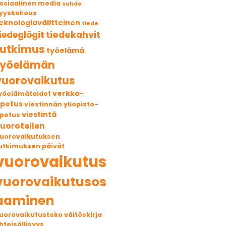
osiaalinen media
suhde
yyskokous
eknologiavälitteinen
tiede
tiedekahvit
iedeglögit
tutkimus
työelämä
työelämän
vuorovaikutus
verkko-
yöelämätaidot
petus
viestinnän yliopisto-
viestintä
petus
uorotellen
uorovaikutuksen
utkimuksen päivät
vuorovaikutus
vuorovaikutusos
aaminen
uorovaikutusteko
väitöskirja
hteisöllisyys