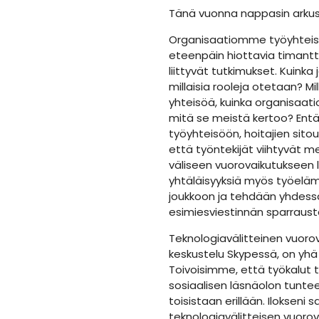
Tänä vuonna nappasin arkus
Organisaatiomme työyhteisöv
eteenpäin hiottavia timantt
liittyvät tutkimukset. Kuinka
millaisia rooleja otetaan? Mi
yhteisöä, kuinka organisaa
mitä se meistä kertoo? Entä
työyhteisöön, hoitajien sito
että työntekijät viihtyvät me
väliseen vuorovaikutukseen l
yhtäläisyyksiä myös työelä
joukkoon ja tehdään yhdessä
esimiesviestinnän sparraust
Teknologiavälitteinen vuoro
keskustelu Skypessä, on yh
Toivoisimme, että työkalut 
sosiaalisen läsnäolon tuntee
toisistaan erillään. Ilokseni 
teknologiavälitteisen vuoro