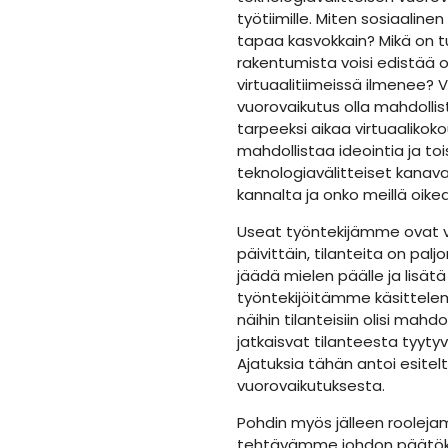
työtiimille. Miten sosiaalin
tapaa kasvokkain? Mikä on tur
rakentumista voisi edistää o
virtuaalitiimeissä ilmenee? 
vuorovaikutus olla mahdoll
tarpeeksi aikaa virtuaalikoko
mahdollistaa ideointia ja t
teknologiavälitteiset kana
kannalta ja onko meillä oike
Useat työntekijämme ovat v
päivittäin, tilanteita on paljo
jäädä mielen päälle ja lisät
työntekijöitämme käsittelem
näihin tilanteisiin olisi mahd
jatkaisvat tilanteesta tyyty
Ajatuksia tähän antoi esitel
vuorovaikutuksesta.
Pohdin myös jälleen rooleja
tehtävämme johdon päätök