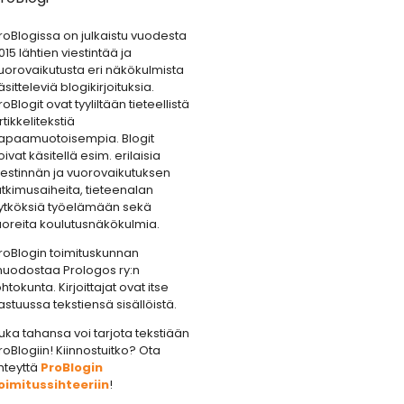
roBlogissa on julkaistu vuodesta
015 lähtien viestintää ja
uorovaikutusta eri näkökulmista
äsitteleviä blogikirjoituksia.
roBlogit ovat tyyliltään tieteellistä
rtikkelitekstiä
apaamuotoisempia. Blogit
oivat käsitellä esim. erilaisia
iestinnän ja vuorovaikutuksen
utkimusaiheita, tieteenalan
ytköksiä työelämään sekä
uoreita koulutusnäkökulmia.
roBlogin toimituskunnan
uodostaa Prologos ry:n
ohtokunta. Kirjoittajat ovat itse
astuussa tekstiensä sisällöistä.
uka tahansa voi tarjota tekstiään
roBlogiin! Kiinnostuitko? Ota
hteyttä
ProBlogin
oimitussihteeriin
!