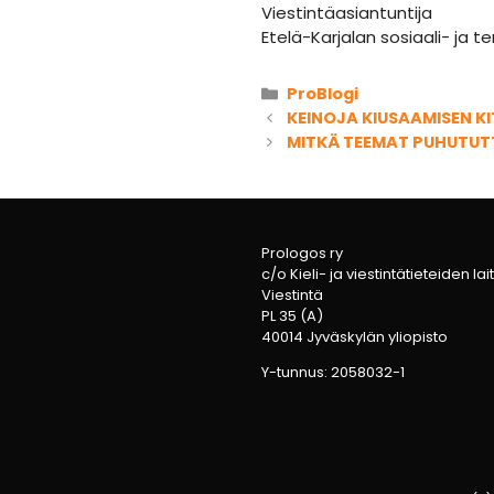
Viestintäasiantuntija
Etelä-Karjalan sosiaali- ja te
Kategoriat
ProBlogi
KEINOJA KIUSAAMISEN KIT
MITKÄ TEEMAT PUHUTUT
Prologos ry
c/o Kieli- ja viestintätieteiden lai
Viestintä
PL 35 (A)
40014 Jyväskylän yliopisto
Y-tunnus: 2058032-1