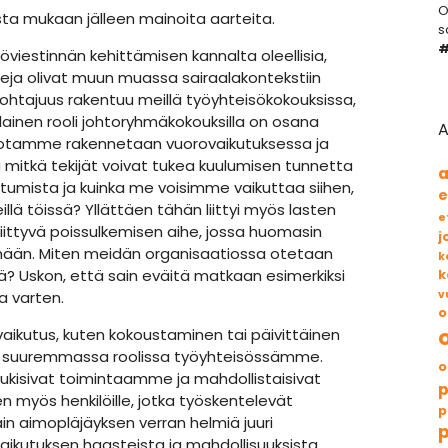
O
ta mukaan jälleen mainoita aarteita.
s
#
iestinnän kehittämisen kannalta oleellisia,
eja olivat muun muassa sairaalakontekstiin
 johtajuus rakentuu meillä työyhteisökokouksissa,
llainen rooli johtoryhmäkokouksilla on osana
A
tiotamme rakennetaan vuorovaikutuksessa ja
 mitkä tekijät voivat tukea kuulumisen tunnetta
a
utumista ja kuinka me voisimme vaikuttaa siihen,
e
illä töissä? Yllättäen tähän liittyi myös lasten
e
iittyvä poissulkemisen aihe, jossa huomasin
j
mään. Miten meidän organisaatiossa otetaan
k
? Uskon, että sain eväitä matkaan esimerkiksi
k
a varten.
v
o
vaikutus, kuten kokoustaminen tai päivittäinen
ä suuremmassa roolissa työyhteisössämme.
o
tukisivat toimintaamme ja mahdollistaisivat
n myös henkilöille, jotka työskentelevät
p
sain aimopläjäyksen verran helmiä juuri
p
vaikutuksen haasteista ja mahdollisuuksista