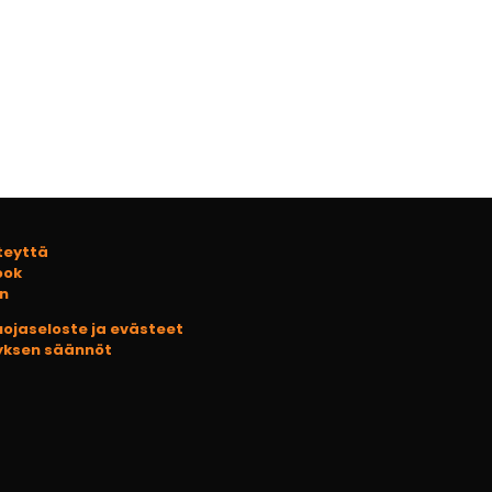
teyttä
ook
In
uojaseloste ja evästeet
yksen säännöt