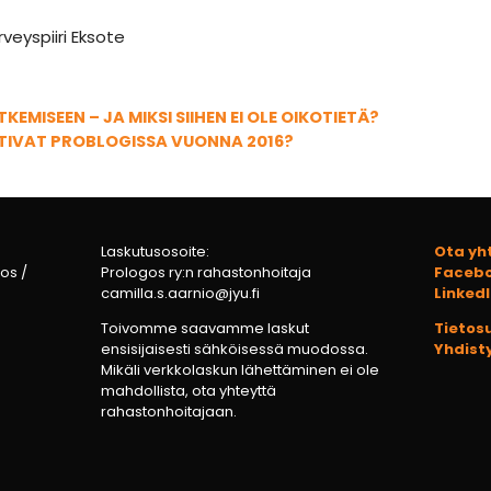
rveyspiiri Eksote
KEMISEEN – JA MIKSI SIIHEN EI OLE OIKOTIETÄ?
TIVAT PROBLOGISSA VUONNA 2016?
Laskutusosoite:
Ota yh
tos /
Prologos ry:n rahastonhoitaja
Faceb
camilla.s.aarnio@jyu.fi
Linked
Toivomme saavamme laskut
Tietos
ensisijaisesti sähköisessä muodossa.
Yhdist
Mikäli verkkolaskun lähettäminen ei ole
mahdollista, ota yhteyttä
rahastonhoitajaan.