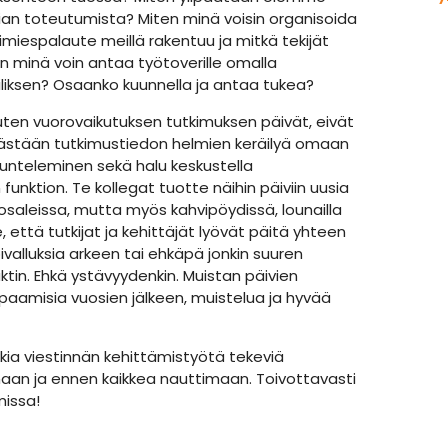
n toteutumista? Miten minä voisin organisoida
miespalaute meillä rakentuu ja mitkä tekijät
en minä voin antaa työtoverille omalla
iiliksen? Osaanko kuunnella ja antaa tukea?
ten vuorovaikutuksen tutkimuksen päivät, eivät
kästään tutkimustiedon helmien keräilyä omaan
unteleminen sekä halu keskustella
unktion. Te kollegat tuotte näihin päiviin uusia
tosaleissa, mutta myös kahvipöydissä, lounailla
se, että tutkijat ja kehittäjät lyövät päitä yhteen
ivalluksia arkeen tai ehkäpä jonkin suuren
ktin. Ehkä ystävyydenkin. Muistan päivien
tapaamisia vuosien jälkeen, muistelua ja hyvää
kkia viestinnän kehittämistyötä tekeviä
n ja ennen kaikkea nauttimaan. Toivottavasti
issa!