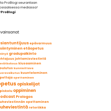
ta ProBlogi seurantaan
osiaalisessa mediassa!
ProBlogi
vainsanat
siantuntijuus
epävarmuus
siintyminen
etäopetus
gradupalkinto
tätyö
ohtajuus
johtamisviestintä
kiusaaminen
evätkokous
oulutus
kunnioittava
kuunteleminen
uorovaikutus
pettaja
opettaminen
opetus
opiskelijat
oppiminen
piskelu
podcast
Prologos
uheviestinnän opettaminen
uheviestintä
retoriikka