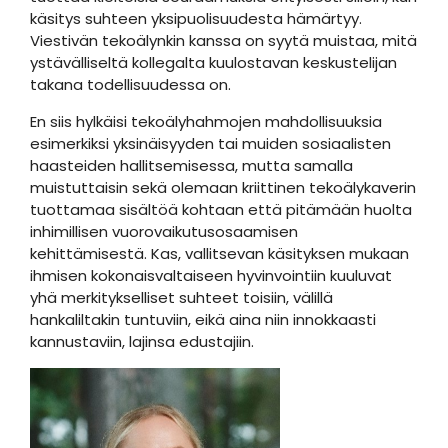
käsitys suhteen yksipuolisuudesta hämärtyy.
Viestivän tekoälynkin kanssa on syytä muistaa, mitä
ystävälliseltä kollegalta kuulostavan keskustelijan
takana todellisuudessa on.
En siis hylkäisi tekoälyhahmojen mahdollisuuksia
esimerkiksi yksinäisyyden tai muiden sosiaalisten
haasteiden hallitsemisessa, mutta samalla
muistuttaisin sekä olemaan kriittinen tekoälykaverin
tuottamaa sisältöä kohtaan että pitämään huolta
inhimillisen vuorovaikutusosaamisen
kehittämisestä. Kas, vallitsevan käsityksen mukaan
ihmisen kokonaisvaltaiseen hyvinvointiin kuuluvat
yhä merkitykselliset suhteet toisiin, välillä
hankaliltakin tuntuviin, eikä aina niin innokkaasti
kannustaviin, lajinsa edustajiin.