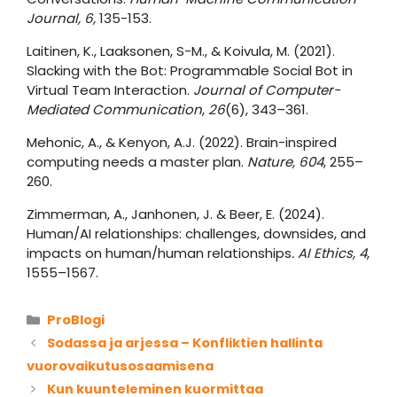
Journal, 6,
135-153.
Laitinen, K., Laaksonen, S-M., & Koivula, M. (2021).
Slacking with the Bot: Programmable Social Bot in
Virtual Team Interaction.
Journal of Computer-
Mediated Communication
,
26
(6), 343–361.
Mehonic, A., & Kenyon, A.J. (2022). Brain-inspired
computing needs a master plan.
Nature,
604
, 255–
260.
Zimmerman, A., Janhonen, J. & Beer, E. (2024).
Human/AI relationships: challenges, downsides, and
impacts on human/human relationships
. AI Ethics, 4
,
1555–1567.
Kategoriat
ProBlogi
Sodassa ja arjessa – Konfliktien hallinta
vuorovaikutusosaamisena
Kun kuunteleminen kuormittaa