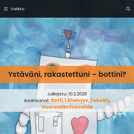
Siirry
Valikko
sisältöön
Ystäväni, rakastettuni – bottini?
Julkaistu:
10.2.2026
Avainsanat:
Botti
,
Läheisyys
,
Tekoäly
,
Vuorovaikutussuhde