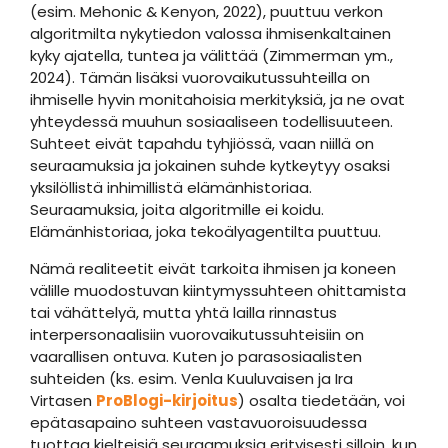
(esim. Mehonic & Kenyon, 2022), puuttuu verkon
algoritmilta nykytiedon valossa ihmisenkaltainen
kyky ajatella, tuntea ja välittää (Zimmerman ym.,
2024). Tämän lisäksi vuorovaikutussuhteilla on
ihmiselle hyvin monitahoisia merkityksiä, ja ne ovat
yhteydessä muuhun sosiaaliseen todellisuuteen.
Suhteet eivät tapahdu tyhjiössä, vaan niillä on
seuraamuksia ja jokainen suhde kytkeytyy osaksi
yksilöllistä inhimillistä elämänhistoriaa.
Seuraamuksia, joita algoritmille ei koidu.
Elämänhistoriaa, joka tekoälyagentilta puuttuu.
Nämä realiteetit eivät tarkoita ihmisen ja koneen
välille muodostuvan kiintymyssuhteen ohittamista
tai vähättelyä, mutta yhtä lailla rinnastus
interpersonaalisiin vuorovaikutussuhteisiin on
vaarallisen ontuva. Kuten jo parasosiaalisten
suhteiden (ks. esim. Venla Kuuluvaisen ja Ira
Virtasen
ProBlogi-kirjoitus
) osalta tiedetään, voi
epätasapaino suhteen vastavuoroisuudessa
tuottaa kielteisiä seuraamuksia erityisesti silloin, kun