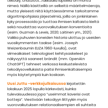
tekoäly, chatbotit…rakkaalla lapsella on monta
nimeä. Näillä käsitteillä on selkeitä määritelmäeroja,
mutta yleisesti niitä käyttäessämme tarkoitamme
algoritmipohjaisia järjestelmiä, joilla on jonkinlainen
kyky prosessoida ja tuottaa ihmisen kaltaista kieltä
sekä noudattaa vuorovaikutuksen konventioita
(esim. Guzman & Lewis, 2020; Laitinen ym., 2021).
Vaikka puhuvien koneiden historia ulottuu jo useiden
vuosikymmenten taakse (esim. Joseph
Weizenbaumin ELIZA 1960-luvulla), ovat
viimeaikaiset teknologiset kehitysaskeleet ja
näkyvyyttä saaneet brändit (mm. OpenAI:n
ChatGPT) tehneet verkossa keskustelevista
tekoälysovelluksista paitsi ihmisenkaltaisempia
myös käytetympiä kuin koskaan.
Uusi Juttu -verkkojulkaisussa
kirjoitettiin
lokakuun 2025 lopulla kärkevästi, kuinka
tulevaisuudessa jopa ”useimmat kaverisi ovat
botteja”. Viestivään tekoälyyn liittyykin myös
vuorovaikutuksen relationaalisempien eli suhteita