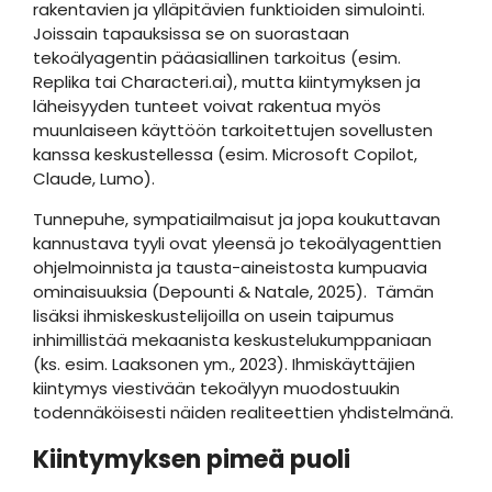
rakentavien ja ylläpitävien funktioiden simulointi.
Joissain tapauksissa se on suorastaan
tekoälyagentin pääasiallinen tarkoitus (esim.
Replika tai Characteri.ai), mutta kiintymyksen ja
läheisyyden tunteet voivat rakentua myös
muunlaiseen käyttöön tarkoitettujen sovellusten
kanssa keskustellessa (esim. Microsoft Copilot,
Claude, Lumo).
Tunnepuhe, sympatiailmaisut ja jopa koukuttavan
kannustava tyyli ovat yleensä jo tekoälyagenttien
ohjelmoinnista ja tausta-aineistosta kumpuavia
ominaisuuksia (Depounti & Natale, 2025). Tämän
lisäksi ihmiskeskustelijoilla on usein taipumus
inhimillistää mekaanista keskustelukumppaniaan
(ks. esim. Laaksonen ym., 2023). Ihmiskäyttäjien
kiintymys viestivään tekoälyyn muodostuukin
todennäköisesti näiden realiteettien yhdistelmänä.
Kiintymyksen pimeä puoli