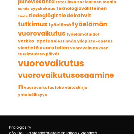
puheviestintä
retoriikka
sosiaalinen media
teknologiavälitteinen
syyskokous
suhde
tiedekahvit
tiedeglögit
tiede
tutkimus
työelämän
työelämä
vuorovaikutus
työelämätaidot
verkko-opetus
viestinnän yliopisto-opetus
vuorotellen
viestintä
Vuorovaikutuksen
tutkimuksen päivät
vuorovaikutus
vuorovaikutusosaamine
n
vuorovaikutusteko
väitöskirja
yhteisöllisyys
Prologos ry
c/o Kieli- ja viestintätieteiden laitos / Viestintä