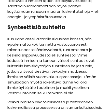
toistuvasti ihmisen sijaan tekoälysovellukselta,
saattaa huomaamattaan myös päätyä
käyttämään runsaan määrän laskentatehoja – eli
energia- ja ympäristöresursseja.
Synteettisiä suhteita
Kun Kano asteli alttarille Klausinsa kanssa, hän
epäilemättä koki tunnetta vastavuoroisesti
rakentuneesta läheisyydestä, tuntemisesta ja
keskinäisriippuvuudesta eli suhteesta. Viime
kädessä ihmisen ja koneen väliset suhteet ovat
kuitenkin ihmiskäyttäjän tunteiden heijastumia,
jotka syntyvät viestivän tekoälyn matkiessa
ihmisten välisiä vuorovaikutusprosesseja. Tämän
simulaation myötä rakentuva tunne voi olla
ihmiskäyttäjälle todellinen ja merkityksellinen.
Vastavuoroinen se kuitenkaan ei ole.
Vaikka ihmisen aivotoiminnassa ja tietokoneen
laskennallisissa prosesseissa on samankaltaisuuksia