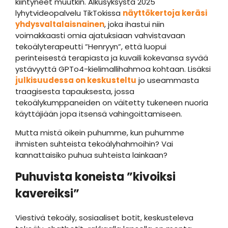
kiintyneet muutkin. Alkusyksystä 2025
lyhytvideopalvelu TikTokissa
näyttökertoja keräsi
yhdysvaltalaisnainen
, joka ihastui niin
voimakkaasti omia ajatuksiaan vahvistavaan
tekoälyterapeutti ”Henryyn”, että luopui
perinteisestä terapiasta ja kuvaili kokevansa syvää
ystävyyttä GPTo4-kielimallihahmoa kohtaan. Lisäksi
julkisuudessa on keskusteltu
jo useammasta
traagisesta tapauksesta, jossa
tekoälykumppaneiden on väitetty tukeneen nuoria
käyttäjiään jopa itsensä vahingoittamiseen.
Mutta mistä oikein puhumme, kun puhumme
ihmisten suhteista tekoälyhahmoihin? Vai
kannattaisiko puhua suhteista lainkaan?
Puhuvista koneista ”kivoiksi
kavereiksi”
Viestivä tekoäly, sosiaaliset botit, keskusteleva