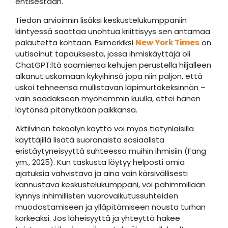
entisestään.
Tiedon arvioinnin lisäksi keskustelukumppaniin
kiintyessä saattaa unohtua kriittisyys sen antamaa
palautetta kohtaan. Esimerkiksi
New York Times
on
uutisoinut tapauksesta, jossa ihmiskäyttäjä oli
ChatGPT:ltä saamiensa kehujen perustella hiljalleen
alkanut uskomaan kykyihinsä jopa niin paljon, että
uskoi tehneensä mullistavan läpimurtokeksinnön –
vain saadakseen myöhemmin kuulla, ettei hänen
löytönsä pitänytkään paikkansa.
Aktiivinen tekoälyn käyttö voi myös tietynlaisilla
käyttäjillä lisätä suoranaista sosiaalista
eristäytyneisyyttä suhteessa muihin ihmisiin (Fang
ym., 2025). Kun taskusta löytyy helposti omia
ajatuksia vahvistava ja aina vain kärsivällisesti
kannustava keskustelukumppani, voi pahimmillaan
kynnys inhimillisten vuorovaikutussuhteiden
muodostamiseen ja ylläpitämiseen nousta turhan
korkeaksi. Jos läheisyyttä ja yhteyttä hakee