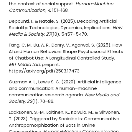
the context of social support.
Human-Machine
Communication, 4
, 151–168.
Depounti, I., & Natale, S. (2025). Decoding Artificial
Sociality: Technologies, Dynamics, Implications.
New
Media & Society
,
27
(10), 5457–5470.
Fang, C. M., Liu, A. R., Danry, V…Agarwal, S. (2025). How
AI and Human Behaviors Shape Psychosocial Effects
of Chatbot Use: A Longitudinal Controlled Study.
MIT Media Lab
, preprint.
https://arxiv.org/pdf/2503.17473
Guzman A. L., Lewis S. C. (2020). Artificial intelligence
and communication: A human–machine
communication research agenda.
New Media and
Society, 22
(1), 70–86.
Laaksonen, S.-M., Laitinen, K., Koivula, M., & Sihvonen,
T. (2023). Triggered by Socialbots: Communicative
Anthropomorphization of Bots in Online
Conversations.
Human-Machine Communication