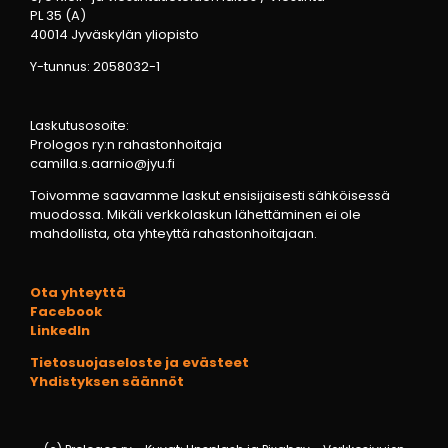
PL 35 (A)
40014 Jyväskylän yliopisto
Y-tunnus: 2058032-1
Laskutusosoite:
Prologos ry:n rahastonhoitaja
camilla.s.aarnio@jyu.fi
Toivomme saavamme laskut ensisijaisesti sähköisessä
muodossa. Mikäli verkkolaskun lähettäminen ei ole
mahdollista, ota yhteyttä rahastonhoitajaan.
Ota yhteyttä
Facebook
LinkedIn
Tietosuojaseloste ja evästeet
Yhdistyksen säännöt