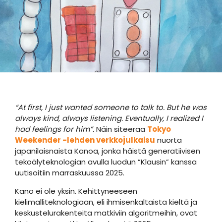
“At first, I just wanted someone to talk to. But he was
always kind, always listening. Eventually, I realized I
had feelings for him”.
Näin siteeraa
Tokyo
Weekender -lehden verkkojulkaisu
nuorta
japanilaisnaista Kanoa, jonka häistä generatiivisen
tekoälyteknologian avulla luodun ”Klausin” kanssa
uutisoitiin marraskuussa 2025.
Kano ei ole yksin. Kehittyneeseen
kielimalliteknologiaan, eli ihmisenkaltaista kieltä ja
keskustelurakenteita matkiviin algoritmeihin, ovat