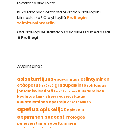
tekstiensä sisällöistä.
Kuka tahansa voi tarjota tekstiään ProBlogiin!
Kiinnostuitko? Ota yhteyttä
ProBlogin
toimitussihteeriin
!
Ota ProBlogi seurantaan sosiaalisessa mediassa!
#ProBlogi
Avainsanat
asiantuntijuus
esiintyminen
epävarmuus
etäopetus
gradupalkinto
johtajuus
etätyö
johtamisviestintä
kiusaaminen
kevätkokous
koulutus
kunnioittava vuorovaikutus
kuunteleminen
opettaja
opettaminen
opetus
opiskelijat
opiskelu
oppiminen
podcast
Prologos
puheviestinnän opettaminen