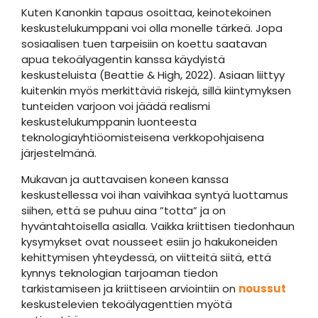
Kuten Kanonkin tapaus osoittaa, keinotekoinen
keskustelukumppani voi olla monelle tärkeä. Jopa
sosiaalisen tuen tarpeisiin on koettu saatavan
apua tekoälyagentin kanssa käydyistä
keskusteluista (Beattie & High, 2022). Asiaan liittyy
kuitenkin myös merkittäviä riskejä, sillä kiintymyksen
tunteiden varjoon voi jäädä realismi
keskustelukumppanin luonteesta
teknologiayhtiöomisteisena verkkopohjaisena
järjestelmänä.
Mukavan ja auttavaisen koneen kanssa
keskustellessa voi ihan vaivihkaa syntyä luottamus
siihen, että se puhuu aina ”totta” ja on
hyväntahtoisella asialla. Vaikka kriittisen tiedonhaun
kysymykset ovat nousseet esiin jo hakukoneiden
kehittymisen yhteydessä, on viitteitä siitä, että
kynnys teknologian tarjoaman tiedon
tarkistamiseen ja kriittiseen arviointiin on
noussut
keskustelevien tekoälyagenttien myötä