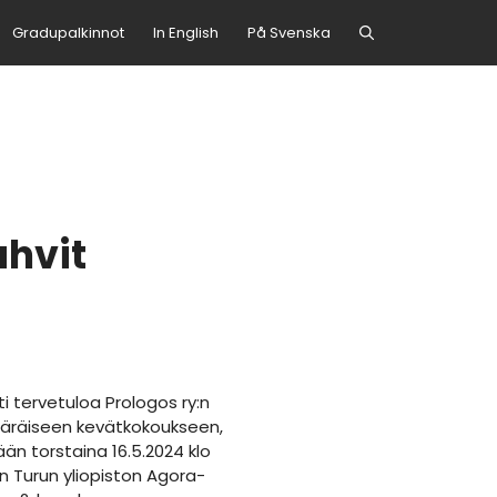
Gradupalkinnot
In English
På Svenska
ahvit
 tervetuloa Prologos ry:n
räiseen kevätkokoukseen,
ään torstaina 16.5.2024 klo
en Turun yliopiston Agora-