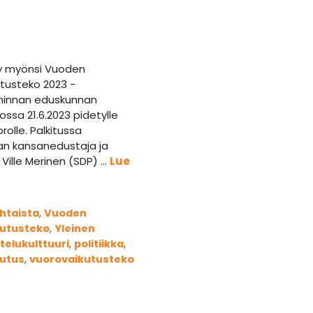
ry myönsi Vuoden
tusteko 2023 -
ninnan eduskunnan
ossa 21.6.2023 pidetylle
olle. Palkitussa
n kansanedustaja ja
 Ville Merinen (SDP) …
Lue
iat
htaista
,
Vuoden
kutusteko
,
Yleinen
anat
telukulttuuri
,
politiikka
,
utus
,
vuorovaikutusteko