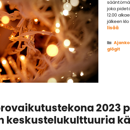
sääntömää
joka pidet
12.00 alka
jälkeen kl
lisää
Kategor
Ajanko
glögit
ovaikutustekona 2023 pa
keskustelukulttuuria käs