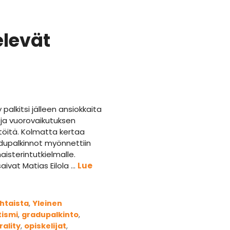
elevät
 palkitsi jälleen ansiokkaita
 ja vuorovaikutuksen
öitä. Kolmatta kertaa
dupalkinnot myönnettiin
aisterintutkielmalle.
saivat Matias Eilola …
Lue
iat
htaista
,
Yleinen
anat
ismi
,
gradupalkinto
,
rality
,
opiskelijat
,