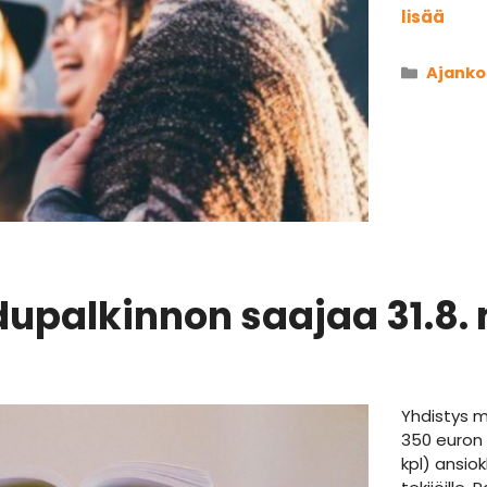
lisää
Kategor
Ajanko
dupalkinnon saajaa 31.8
Yhdistys 
350 euron 
kpl) ansio