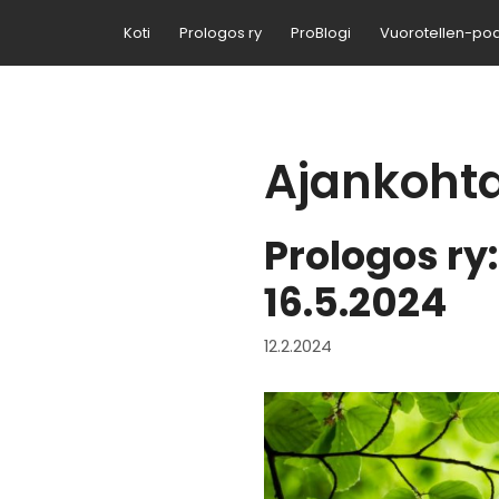
Siirry
Koti
Prologos ry
ProBlogi
Vuorotellen-po
sisältöön
Ajankohta
Prologos ry
16.5.2024
12.2.2024