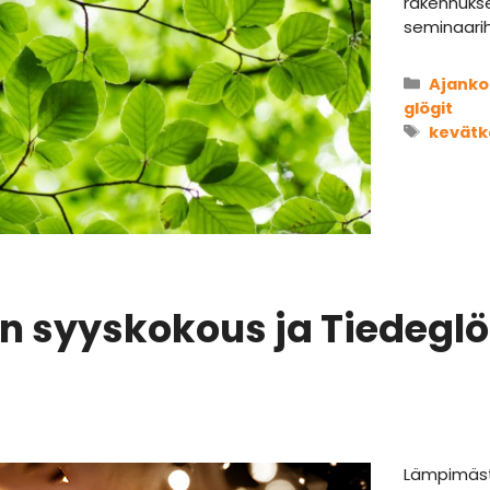
rakennukse
seminaari
Kategor
Ajanko
glögit
Avains
kevät
:n syyskokous ja Tiedeglö
Lämpimästi