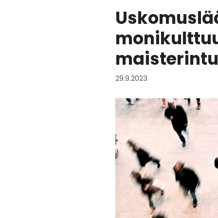
Uskomuslää
monikulttuu
maisterintu
29.9.2023