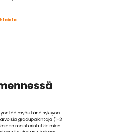
iat
htaista
. mennessä
myöntää myös tänä syksynä
arvoisia gradupalkintoja (1-3
kkaiden maisterintutkielmien