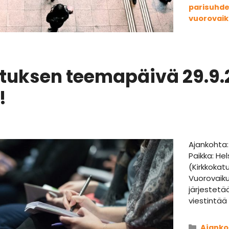
parisuhd
vuorovaik
tuksen teemapäivä 29.9.
!
Ajankohta: 
Paikka: Hel
(Kirkkokatu
Vuorovaik
järjestetä
viestintää
Kategor
Ajanko