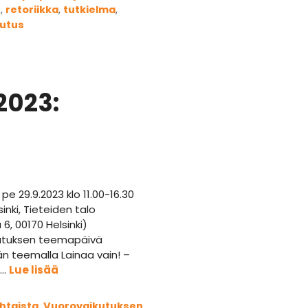
e
,
retoriikka
,
tutkielma
,
utus
2023:
pe 29.9.2023 klo 11.00-16.30
sinki, Tieteiden talo
 6, 00170 Helsinki)
utuksen teemapäivä
än teemalla Lainaa vain! –
 …
Lue lisää
iat
htaista
,
Vuorovaikutuksen