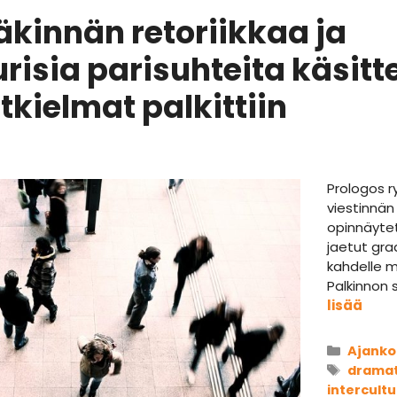
kinnän retoriikkaa ja
risia parisuhteita käsitt
tkielmat palkittiin
Prologos ry
viestinnän
opinnäytet
jaetut gra
kahdelle m
Palkinnon 
lisää
Kategor
Ajanko
Avains
dramat
intercultu