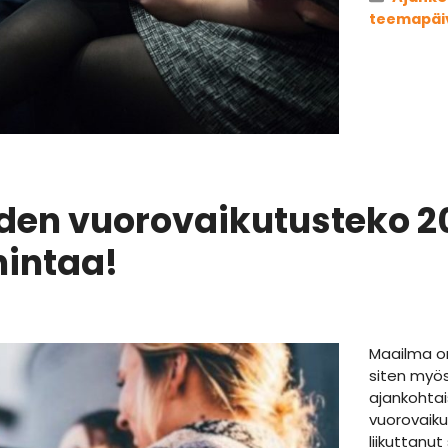
teemapäi
den vuorovaikutusteko 2
intaa!
Maailma on
siten myös 
ajankohtais
vuorovaiku
liikuttanut