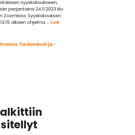
räiseen syyskokoukseen,
ään perjantaina 24.11.2023 klo
en Zoomissa. Syyskokouksen
o 13.15 alkaen ohjelma …
Lue
iat
htaista
,
Tiedekahvit ja -
lkittiin
itellyt