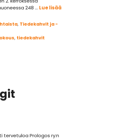
n 2. kerroksessa
huoneessa 248 …
Lue lisää
iat
htaista
,
Tiedekahvit ja -
anat
kokous
,
tiedekahvit
git
 tervetuloa Prologos ry:n