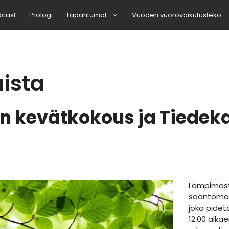
dcast
Prologi
Tapahtumat
Vuoden vuorovaikutusteko
ista
:n kevätkokous ja Tiedek
Lämpimästi
sääntömää
joka pidet
12.00 alka