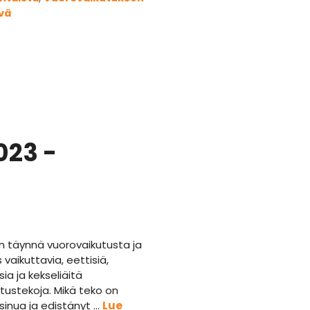
vä
023 -
 täynnä vuorovaikutusta ja
vaikuttavia, eettisiä,
ia ja kekseliäitä
tustekoja. Mikä teko on
 sinua ja edistänyt …
Lue