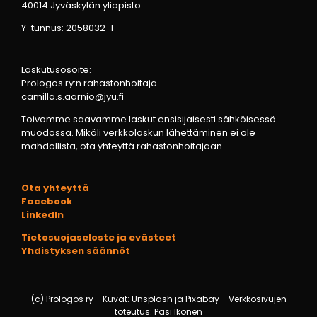
40014 Jyväskylän yliopisto
Y-tunnus: 2058032-1
Laskutusosoite:
Prologos ry:n rahastonhoitaja
camilla.s.aarnio@jyu.fi
Toivomme saavamme laskut ensisijaisesti sähköisessä
muodossa. Mikäli verkkolaskun lähettäminen ei ole
mahdollista, ota yhteyttä rahastonhoitajaan.
Ota yhteyttä
Facebook
LinkedIn
Tietosuojaseloste ja evästeet
Yhdistyksen säännöt
(c) Prologos ry - Kuvat: Unsplash ja Pixabay - Verkkosivujen
toteutus: Pasi Ikonen