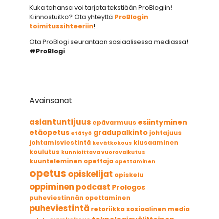
Kuka tahansa voi tarjota tekstiään ProBlogiin!
Kiinnostuitko? Ota yhteyttä
ProBlogin
toimitussihteeriin
!
Ota ProBlogi seurantaan sosiaalisessa mediassa!
#ProBlogi
Avainsanat
asiantuntijuus
esiintyminen
epävarmuus
etäopetus
gradupalkinto
johtajuus
etätyö
johtamisviestintä
kiusaaminen
kevätkokous
koulutus
kunnioittava vuorovaikutus
kuunteleminen
opettaja
opettaminen
opetus
opiskelijat
opiskelu
oppiminen
podcast
Prologos
puheviestinnän opettaminen
puheviestintä
retoriikka
sosiaalinen media