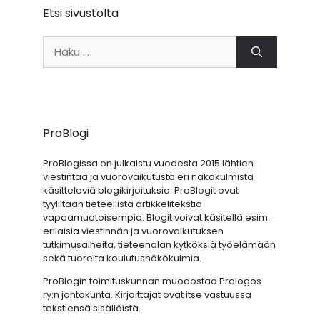
Etsi sivustolta
Haku:
ProBlogi
ProBlogissa on julkaistu vuodesta 2015 lähtien
viestintää ja vuorovaikutusta eri näkökulmista
käsitteleviä blogikirjoituksia. ProBlogit ovat
tyyliltään tieteellistä artikkelitekstiä
vapaamuotoisempia. Blogit voivat käsitellä esim.
erilaisia viestinnän ja vuorovaikutuksen
tutkimusaiheita, tieteenalan kytköksiä työelämään
sekä tuoreita koulutusnäkökulmia.
ProBlogin toimituskunnan muodostaa Prologos
ry:n johtokunta. Kirjoittajat ovat itse vastuussa
tekstiensä sisällöistä.