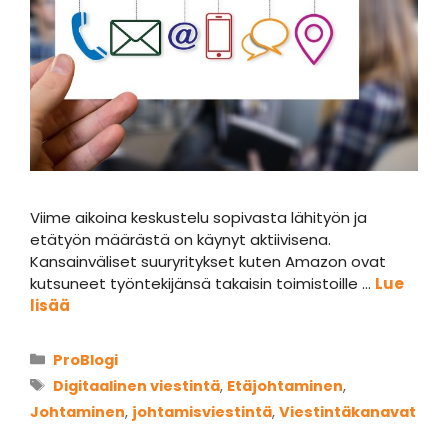
Viime aikoina keskustelu sopivasta lähityön ja
etätyön määrästä on käynyt aktiivisena.
Kansainväliset suuryritykset kuten Amazon ovat
kutsuneet työntekijänsä takaisin toimistoille …
Lue
lisää
Kategoriat
ProBlogi
Avainsanat
Digitaalinen viestintä
,
Etäjohtaminen
,
Johtaminen
,
johtamisviestintä
,
Viestintäkanavat