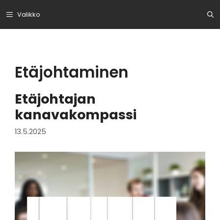
Siirry
Valikko
sisältöön
Etäjohtaminen
Etäjohtajan
kanavakompassi
13.5.2025