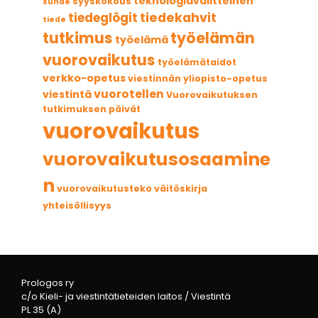
teknologiavälitteinen
syyskokous
suhde
tiedekahvit
tiedeglögit
tiede
tutkimus
työelämän
työelämä
vuorovaikutus
työelämätaidot
verkko-opetus
viestinnän yliopisto-opetus
vuorotellen
viestintä
Vuorovaikutuksen
tutkimuksen päivät
vuorovaikutus
vuorovaikutusosaamine
n
vuorovaikutusteko
väitöskirja
yhteisöllisyys
Prologos ry
c/o Kieli- ja viestintätieteiden laitos / Viestintä
PL 35 (A)