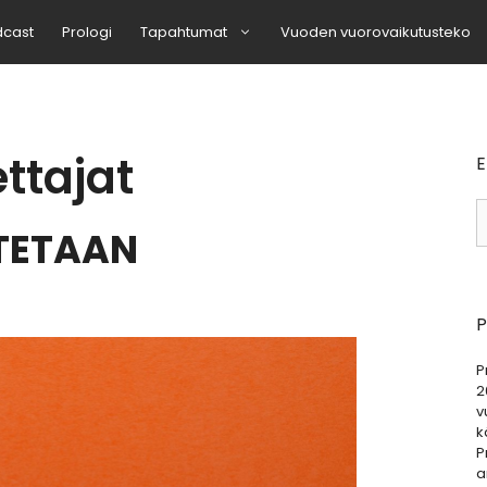
dcast
Prologi
Tapahtumat
Vuoden vuorovaikutusteko
ttajat
E
H
TETAAN
P
P
2
v
k
P
a