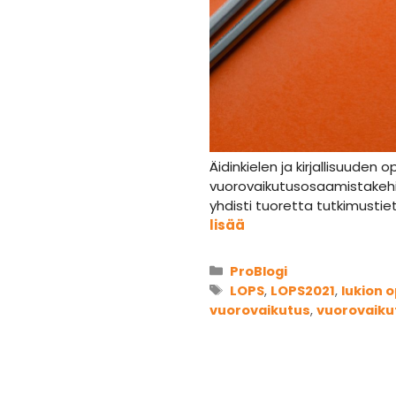
Äidinkielen ja kirjallisuuden
vuorovaikutusosaamistakehitt
yhdisti tuoretta tutkimustie
lisää
Kategoriat
ProBlogi
Avainsanat
LOPS
,
LOPS2021
,
lukion 
vuorovaikutus
,
vuorovaik