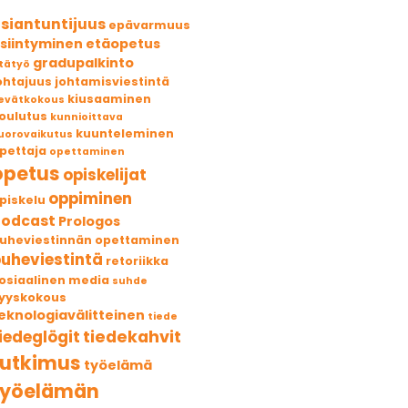
siantuntijuus
epävarmuus
siintyminen
etäopetus
gradupalkinto
tätyö
ohtajuus
johtamisviestintä
kiusaaminen
evätkokous
oulutus
kunnioittava
kuunteleminen
uorovaikutus
pettaja
opettaminen
opetus
opiskelijat
oppiminen
piskelu
podcast
Prologos
uheviestinnän opettaminen
uheviestintä
retoriikka
osiaalinen media
suhde
yyskokous
eknologiavälitteinen
tiede
tiedekahvit
iedeglögit
tutkimus
työelämä
työelämän