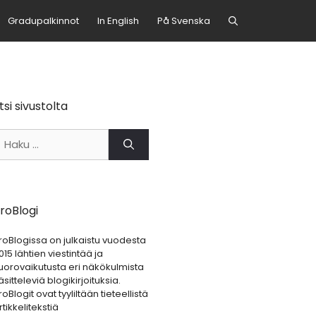
Gradupalkinnot
In English
På Svenska
tsi sivustolta
aku:
roBlogi
roBlogissa on julkaistu vuodesta
015 lähtien viestintää ja
uorovaikutusta eri näkökulmista
äsitteleviä blogikirjoituksia.
roBlogit ovat tyyliltään tieteellistä
rtikkelitekstiä