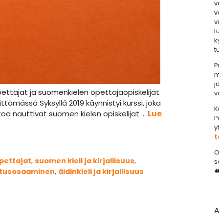
v
v
v
t
k
t
P
m
j
 opettajat ja suomenkielen opettajaopiskelijat
v
ämässä Syksyllä 2019 käynnistyi kurssi, joka
K
toa nauttivat suomen kielen opiskelijat …
Lue
P
y
t
O
opettajat
,
suomen kieli ja kirjallisuus
,
s
#
utusosaaminen
,
äidinkieli ja kirjallisuus
A