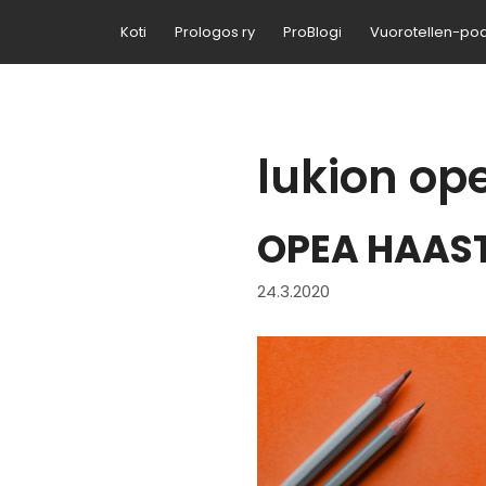
Siirry
Koti
Prologos ry
ProBlogi
Vuorotellen-po
sisältöön
lukion ope
OPEA HAAS
24.3.2020