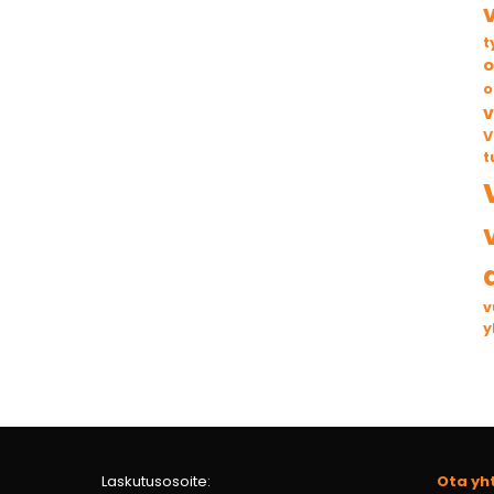
t
o
o
v
V
t
v
y
Laskutusosoite:
Ota yh