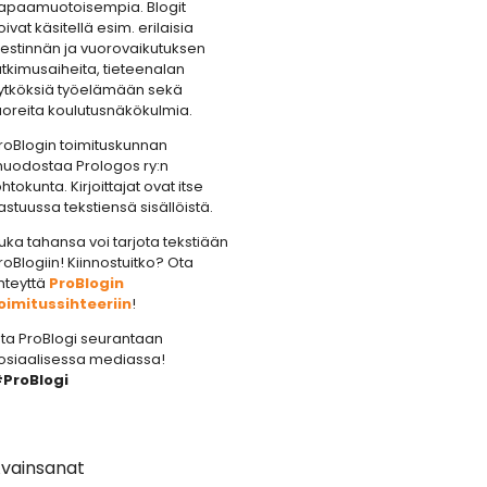
apaamuotoisempia. Blogit
oivat käsitellä esim. erilaisia
iestinnän ja vuorovaikutuksen
utkimusaiheita, tieteenalan
ytköksiä työelämään sekä
uoreita koulutusnäkökulmia.
roBlogin toimituskunnan
uodostaa Prologos ry:n
ohtokunta. Kirjoittajat ovat itse
astuussa tekstiensä sisällöistä.
uka tahansa voi tarjota tekstiään
roBlogiin! Kiinnostuitko? Ota
hteyttä
ProBlogin
oimitussihteeriin
!
ta ProBlogi seurantaan
osiaalisessa mediassa!
ProBlogi
vainsanat