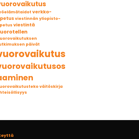
vuorovaikutus
verkko-
yöelämätaidot
petus
viestinnän yliopisto-
viestintä
petus
uorotellen
uorovaikutuksen
utkimuksen päivät
vuorovaikutus
vuorovaikutusos
aaminen
uorovaikutusteko
väitöskirja
hteisöllisyys
teyttä