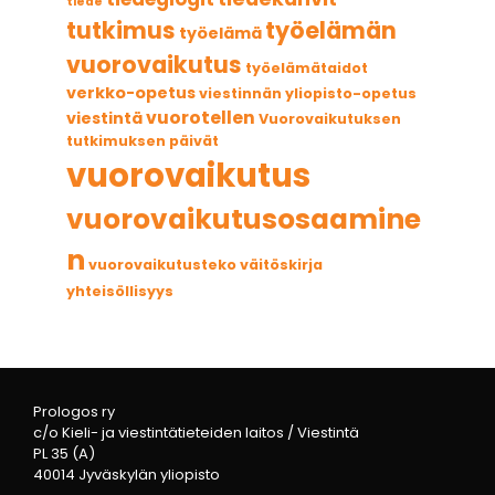
tiede
tutkimus
työelämän
työelämä
vuorovaikutus
työelämätaidot
verkko-opetus
viestinnän yliopisto-opetus
vuorotellen
viestintä
Vuorovaikutuksen
tutkimuksen päivät
vuorovaikutus
vuorovaikutusosaamine
n
vuorovaikutusteko
väitöskirja
yhteisöllisyys
Prologos ry
c/o Kieli- ja viestintätieteiden laitos / Viestintä
PL 35 (A)
40014 Jyväskylän yliopisto