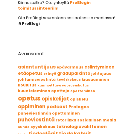
Kiinnostuitko? Ota yhteyttä
ProBlogin
toimitussihteeriin
!
Ota ProBlogi seurantaan sosiaalisessa mediassa!
#ProBlogi
Avainsanat
asiantuntijuus
esiintyminen
epävarmuus
etäopetus
gradupalkinto
johtajuus
etätyö
johtamisviestintä
kiusaaminen
kevätkokous
koulutus
kunnioittava vuorovaikutus
kuunteleminen
opettaja
opettaminen
opetus
opiskelijat
opiskelu
oppiminen
podcast
Prologos
puheviestinnän opettaminen
puheviestintä
retoriikka
sosiaalinen media
teknologiavälitteinen
syyskokous
suhde
tiedekahvit
tiedeglögit