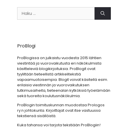
Haku:
ProBlogi
ProBlogissa on julkaistu vuodesta 2015 lähtien
viestintää ja vuorovaikutusta eri näkökulmista
käsitteleviä blogikirjoituksia. ProBlogit ovat
tyyliltään tieteellistä artikkelitekstiä
vapaamuotoisempia. Blogit voivat käsitellä esim.
erilaisia viestinnän ja vuorovaikutuksen
tutkimusaiheita, tieteenalan kytköksiä työelämään
sekä tuoreita koulutusnäkökulmia.
ProBlogin toimituskunnan muodostaa Prologos
ry:n johtokunta. Kirjoittajat ovat itse vastuussa
tekstiensä sisällöistä.
Kuka tahansa voi tarjota tekstiään ProBlogiin!