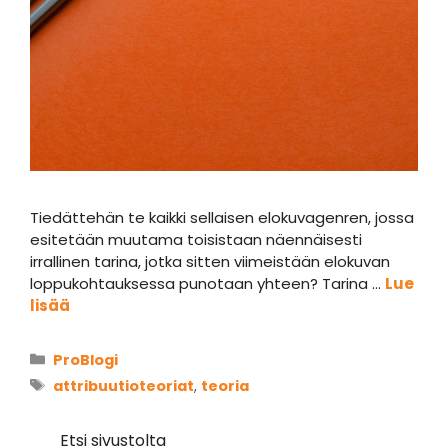
Tiedättehän te kaikki sellaisen elokuvagenren, jossa
esitetään muutama toisistaan näennäisesti
irrallinen tarina, jotka sitten viimeistään elokuvan
loppukohtauksessa punotaan yhteen? Tarina …
Lue
lisää
Kategoriat
ProBlogi
Avainsanat
attribuutioteoriat
,
teoria
Etsi sivustolta