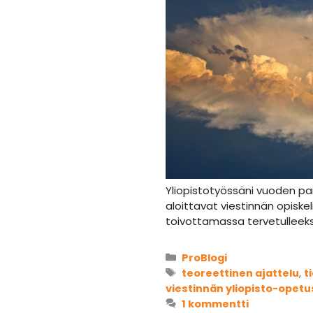
Yliopistotyössäni vuoden pa
aloittavat viestinnän opiskel
toivottamassa tervetulleeks
Kategoriat
ProBlogi
Avainsanat
teoreettinen ajattelu
,
t
viestinnän yliopisto-opetu
1 kommentti