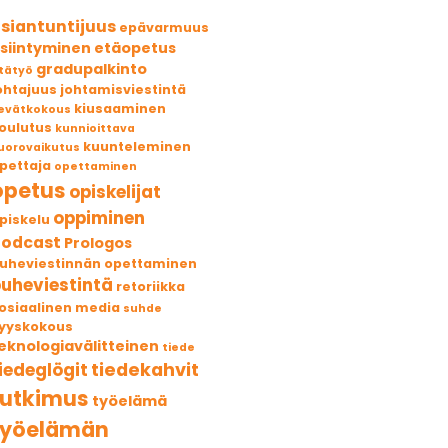
siantuntijuus
epävarmuus
siintyminen
etäopetus
gradupalkinto
tätyö
ohtajuus
johtamisviestintä
kiusaaminen
evätkokous
oulutus
kunnioittava
kuunteleminen
uorovaikutus
pettaja
opettaminen
opetus
opiskelijat
oppiminen
piskelu
podcast
Prologos
uheviestinnän opettaminen
uheviestintä
retoriikka
osiaalinen media
suhde
yyskokous
eknologiavälitteinen
tiede
tiedekahvit
iedeglögit
tutkimus
työelämä
työelämän