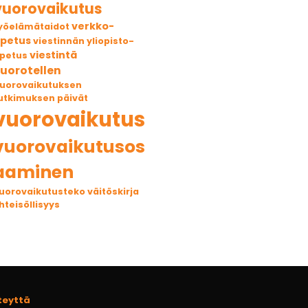
vuorovaikutus
verkko-
yöelämätaidot
petus
viestinnän yliopisto-
viestintä
petus
uorotellen
uorovaikutuksen
utkimuksen päivät
vuorovaikutus
vuorovaikutusos
aaminen
uorovaikutusteko
väitöskirja
hteisöllisyys
teyttä