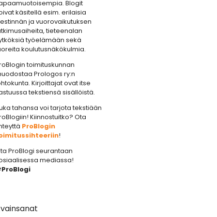
apaamuotoisempia. Blogit
oivat käsitellä esim. erilaisia
iestinnän ja vuorovaikutuksen
utkimusaiheita, tieteenalan
ytköksiä työelämään sekä
uoreita koulutusnäkökulmia.
roBlogin toimituskunnan
uodostaa Prologos ry:n
ohtokunta. Kirjoittajat ovat itse
astuussa tekstiensä sisällöistä.
uka tahansa voi tarjota tekstiään
roBlogiin! Kiinnostuitko? Ota
hteyttä
ProBlogin
oimitussihteeriin
!
ta ProBlogi seurantaan
osiaalisessa mediassa!
ProBlogi
vainsanat