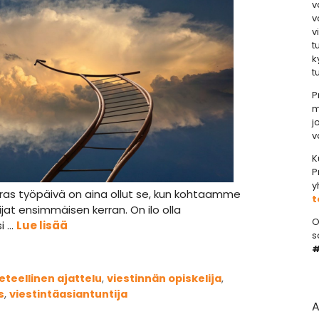
v
v
v
t
k
t
P
m
j
v
K
P
y
ras työpäivä on aina ollut se, kun kohtaamme
t
ijat ensimmäisen kerran. On ilo olla
O
i …
Lue lisää
s
#
ieteellinen ajattelu
,
viestinnän opiskelija
,
s
,
viestintäasiantuntija
A