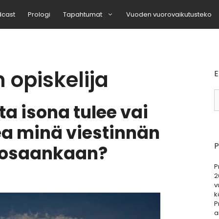
dcast
Prologi
Tapahtumat
Vuoden vuorovaikutusteko
 opiskelija
E
H
a isona tulee vai
ea minä viestinnän
P
 osaankaan?
P
2
v
k
P
a