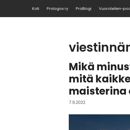
Siirry
Koti
Prologos ry
ProBlogi
Vuorotellen-po
sisältöön
viestinnän
Mikä minust
mitä kaikk
maisterina
7.9.2022