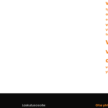
t
o
o
v
V
t
v
y
Laskutusosoite:
Ota yh