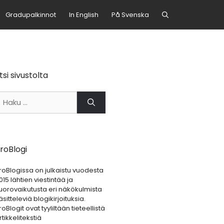
Gradupalkinnot
In English
På Svenska
tsi sivustolta
aku:
roBlogi
roBlogissa on julkaistu vuodesta
015 lähtien viestintää ja
uorovaikutusta eri näkökulmista
äsitteleviä blogikirjoituksia.
roBlogit ovat tyyliltään tieteellistä
rtikkelitekstiä